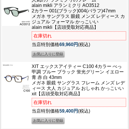
ブログ
alain mikli アランミクリ AO3512
BLOG
2カラー 001(ブラック)004(バラフ)47mm
メガネ サングラス 眼鏡 メンズ レディース カ
ジュアル フォーマル かっこいい
会社概要
alain mikli【店頭受取対応商品】
COMPANY
在庫切れ
インフォメーション
当店特別価格
69,960円
(税込)
INFORMATION
XIT エックスアイティー C100 4カラー べっ
甲調 ブルー ブラック 蛍光グリーン イエロー
青 赤 白 43mm
メガネ 眼鏡 サングラス フレーム メンズ レデ
ィース 大人 カジュアル おしゃれ かっこいい
xit【店頭受取対応商品】
在庫切れ
当店特別価格
59,400円
(税込)