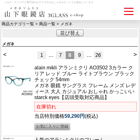
メガネ、サングラス専門店の山下メガネがおしゃれをネットでも発信しています
商品カテゴリ一覧 >
商品一覧
> メガネ
並び替え
ログイン
お買いものカゴ
メガネ
お問い合わせ
検眼予約
<
>
1
…
7
8
9
…
26
alain mikli アランミクリ AO3502 3カラー ク
リア レッド ブルー ライトブラウン ブラック
メディア情報
チェック 54mm
MEDIA
メガネ 眼鏡 サングラス フレーム メンズ レデ
ィース 大人 カジュアル おしゃれ かっこいい
starck eyes【店頭受取対応商品】
アクセス
ACCESS
在庫切れ
当店特別価格
59,290円
(税込)
おすすめアイテム
ITEM
人気のアランミクリのフレーム