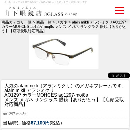
メガネ、サングラス専門店の山下メガネがおしゃれをネットでも発信しています
商品カテゴリ一覧 >
商品一覧
>
メガネ
> alain mikli アランミクリAO1297
カラーMOHCES ao1297-moj8s メンズ メガネ サングラス 眼鏡【ありがと
う】【店頭受取対応商品】
ログイン
お買いものカゴ
お問い合わせ
検眼予約
メディア情報
MEDIA
人気のalainmikli（アランミクリ）のメガネフレームです。
alain mikli アランミクリ
アクセス
AO1297 カラーMOHCES ao1297-moj8s
ACCESS
メンズ メガネ サングラス 眼鏡【ありがとう】【店頭受取
対応商品】
おすすめアイテム
ao1297-moj8s
ITEM
当店特別価格
67,100円
(税込)