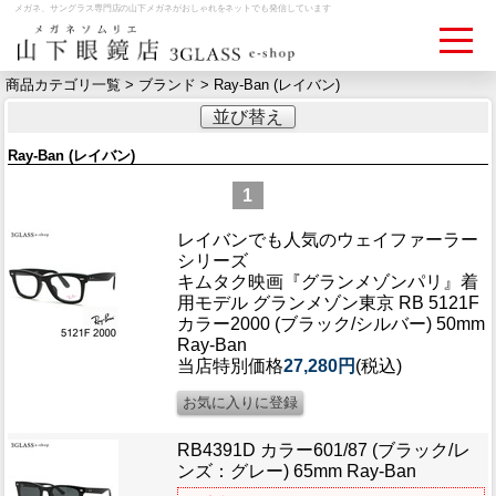
メガネ、サングラス専門店の山下メガネがおしゃれをネットでも発信しています
商品カテゴリ一覧 >
ブランド
> Ray-Ban (レイバン)
並び替え
ログイン
お買いものカゴ
Ray-Ban (レイバン)
お問い合わせ
検眼予約
1
レイバンでも人気のウェイファーラー
シリーズ
メディア情報
キムタク映画『グランメゾンパリ』着
MEDIA
用モデル グランメゾン東京 RB 5121F
カラー2000 (ブラック/シルバー) 50mm
Ray-Ban
アクセス
当店特別価格
27,280円
(税込)
ACCESS
おすすめアイテム
RB4391D カラー601/87 (ブラック/レ
ITEM
ンズ：グレー) 65mm Ray-Ban