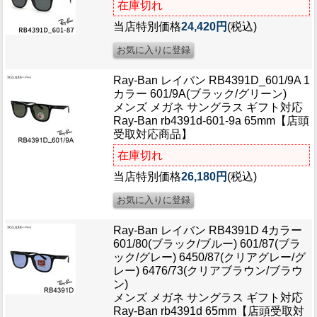
在庫切れ
ブログ
BLOG
当店特別価格
24,420円
(税込)
会社概要
COMPANY
Ray-Ban レイバン RB4391D_601/9A 1
カラー 601/9A(ブラック/グリーン)
メンズ メガネ サングラス ギフト対応
インフォメーション
Ray-Ban rb4391d-601-9a 65mm【店頭
INFORMATION
受取対応商品】
在庫切れ
当店特別価格
26,180円
(税込)
Ray-Ban レイバン RB4391D 4カラー
601/80(ブラック/ブルー) 601/87(ブラ
ック/グレー) 6450/87(クリアグレー/グ
レー) 6476/73(クリアブラウン/ブラウ
ン)
メンズ メガネ サングラス ギフト対応
Ray-Ban rb4391d 65mm【店頭受取対