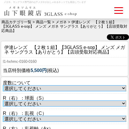
メガネ、サングラス専門店の山下メガネがおしゃれをネットでも発信しています
商品カテゴリ一覧 >
商品一覧
>
メガネ
> 伊達レンズ 【２枚１組】
【3GLASS e-sop】 メンズ メガネ サングラス【ありがとう】【店頭受取対
応商品】
ログイン
お買いものカゴ
伊達レンズ 【２枚１組】【3GLASS e-sop】 メンズ メガ
お問い合わせ
検眼予約
ネ サングラス【ありがとう】【店頭受取対応商品】
l1-hxhmc-0160-0160
メディア情報
当店特別価格
5,500円
(税込)
MEDIA
度数について
アクセス
R（右）：球面（S）
ACCESS
おすすめアイテム
R（右）：乱視（C）
ITEM
R（右）：乱視軸（Ax）