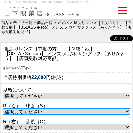
メガネ、サングラス専門店の山下メガネがおしゃれをネットでも発信しています
商品カテゴリ一覧 >
商品一覧
>
メガネ
> 度ありレンズ［中度の方］ 【２
枚１組】【3GLASS e-sop】 メンズ メガネ サングラス【ありがとう】【店
頭受取対応商品】
ログイン
お買いものカゴ
度ありレンズ［中度の方］ 【２枚１組】
お問い合わせ
検眼予約
【3GLASS e-sop】 メンズ メガネ サングラス【ありがと
う】【店頭受取対応商品】
g1-oliver-677-p-ll
メディア情報
当店特別価格
22,000円
(税込)
MEDIA
度数について
アクセス
ACCESS
R（右）：球面（S）
おすすめアイテム
R（右）：乱視（C）
ITEM