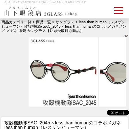
メガネ、サングラス専門店の山下メガネがおしゃれをネットでも発信しています
商品カテゴリ一覧 >
商品一覧
>
サングラス
> less than human（レスザン
ヒューマン）攻殻機動隊SAC_2045 × less than humanのコラボメガネメン
ズ メガネ 眼鏡 サングラス【店頭受取対応商品】
ログイン
お買いものカゴ
お問い合わせ
検眼予約
メディア情報
MEDIA
アクセス
ACCESS
おすすめアイテム
ITEM
攻殻機動隊SAC_2045 × less than humanのコラボメガネ
less than human（レスザンヒューマン）