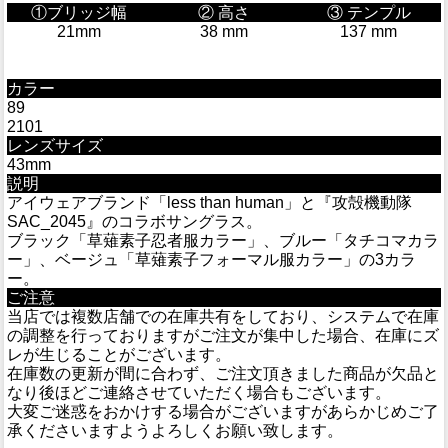
①ブリッジ幅
② 高さ
③ テンプル
21mm
38 mm
137 mm
カラー
89
2101
レンズサイズ
43mm
説明
アイウェアブランド「less than human」と『攻殻機動隊
SAC_2045』のコラボサングラス。
ブラック「草薙素子忍者服カラー」、ブルー「タチコマカラ
ー」、ベージュ「草薙素子フォーマル服カラー」の3カラ
ー。
ご注意
当店では複数店舗での在庫共有をしており、システムで在庫
の調整を行っておりますがご注文が集中した場合、在庫にズ
レが生じることがございます。
在庫数の更新が間に合わず、ご注文頂きました商品が欠品と
なり後ほどご連絡させていただく場合もございます。
大変ご迷惑をおかけする場合がございますがあらかじめご了
承くださいますようよろしくお願い致します。