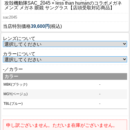
ブログ
攻殻機動隊SAC_2045 × less than humanのコラボメガネ
メンズ メガネ 眼鏡 サングラス【店頭受取対応商品】
BLOG
sac2045
会社概要
当店特別価格
39,600円
(税込)
COMPANY
レンズについて
インフォメーション
INFORMATION
カラーについて
-／カラー
カラー
MBK(ブラック)
-
MGY(ベージュ)
-
TBL(ブルー)
-
申し訳ございません。ただいま在庫がございません。