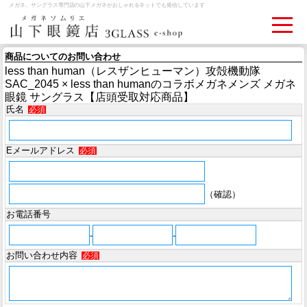
メガネ、サングラス専門店の山下メガネがおしゃれをネットでも発信しています
商品についてのお問い合わせ
less than human（レスザンヒューマン）攻殻機動隊
ログイン
お買いものカゴ
SAC_2045 × less than humanのコラボメガネメンズ メガネ
眼鏡 サングラス【店頭受取対応商品】
氏名
必須
お問い合わせ
検眼予約
Eメールアドレス
必須
メディア情報
MEDIA
（確認）
アクセス
お電話番号
ACCESS
-
-
お問い合わせ内容
必須
おすすめアイテム
ITEM