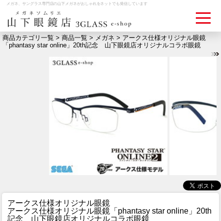
メガネ、サングラス専門店の山下メガネがおしゃれをネットでも発信しています
商品カテゴリ一覧 >
商品一覧
>
メガネ
> アークス仕様オリジナル眼鏡
「phantasy star online」20th記念 山下眼鏡店オリジナルコラボ眼鏡
ログイン
お買いものカゴ
お問い合わせ
検眼予約
メディア情報
MEDIA
アクセス
ACCESS
おすすめアイテム
アークス仕様オリジナル眼鏡
ITEM
アークス仕様オリジナル眼鏡「phantasy star online」20th
記念 山下眼鏡店オリジナルコラボ眼鏡