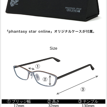
Size
① ブリッジ幅
② 高さ
③ テンプル
17mm
32mm
130mm