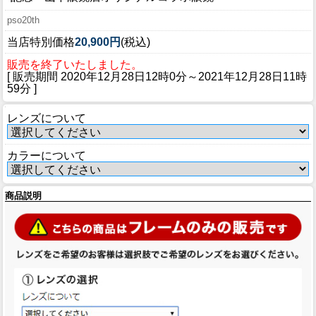
ブログ
pso20th
BLOG
当店特別価格
20,900円
(税込)
会社概要
販売を終了いたしました。
COMPANY
[ 販売期間
2020年12月28日12時0分
～
2021年12月28日11時
59分
]
インフォメーション
レンズについて
INFORMATION
カラーについて
商品説明