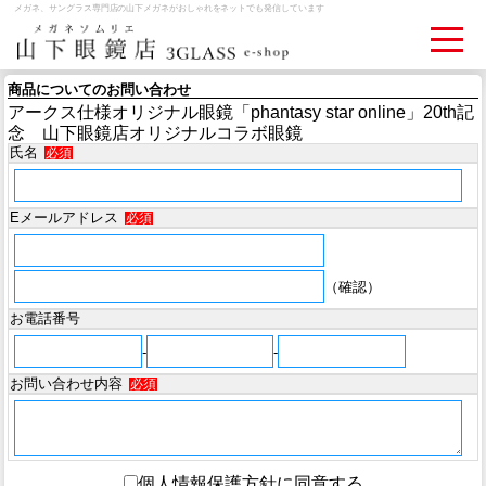
メガネ、サングラス専門店の山下メガネがおしゃれをネットでも発信しています
商品についてのお問い合わせ
アークス仕様オリジナル眼鏡「phantasy star online」20th記
ログイン
お買いものカゴ
念 山下眼鏡店オリジナルコラボ眼鏡
氏名
必須
お問い合わせ
検眼予約
Eメールアドレス
必須
メディア情報
（確認）
MEDIA
お電話番号
アクセス
-
-
ACCESS
お問い合わせ内容
必須
おすすめアイテム
ITEM
個人情報保護方針に同意する