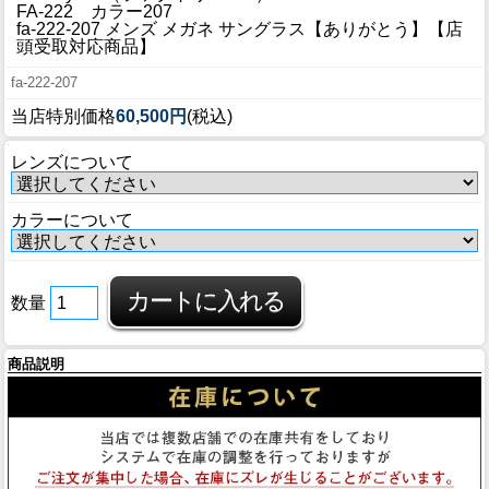
ブログ
FA-222 カラー207
fa-222-207 メンズ メガネ サングラス【ありがとう】【店
BLOG
頭受取対応商品】
fa-222-207
会社概要
当店特別価格
60,500円
(税込)
COMPANY
レンズについて
インフォメーション
INFORMATION
カラーについて
数量
商品説明