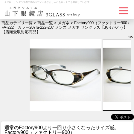
メガネ、サングラス専門店の山下メガネがおしゃれをネットでも発信しています
商品カテゴリ一覧 >
商品一覧
>
メガネ
> Factory900（ファクトリー900）
FA-222 カラー207fa-222-207 メンズ メガネ サングラス【ありがとう】
【店頭受取対応商品】
ログイン
お買いものカゴ
お問い合わせ
検眼予約
メディア情報
MEDIA
アクセス
ACCESS
おすすめアイテム
ITEM
通常のFactory900より一回り小さくなったサイズ感。
Factory900（ファクトリー900）