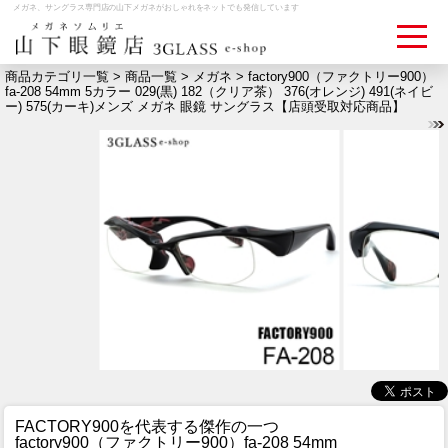
メガネ、サングラス専門店の山下メガネがおしゃれをネットでも発信しています
商品カテゴリ一覧 >
商品一覧
>
メガネ
> factory900（ファクトリー900）
fa-208 54mm 5カラー 029(黒) 182（クリア茶） 376(オレンジ) 491(ネイビ
ー) 575(カーキ)メンズ メガネ 眼鏡 サングラス【店頭受取対応商品】
ログイン
お買いものカゴ
お問い合わせ
検眼予約
メディア情報
MEDIA
アクセス
ACCESS
おすすめアイテム
ITEM
FACTORY900を代表する傑作の一つ
factory900（ファクトリー900）fa-208 54mm