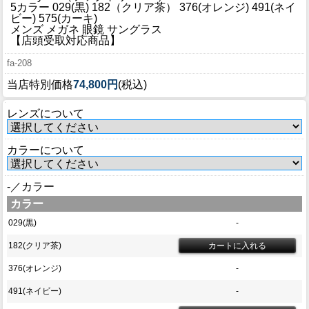
ブログ
5カラー 029(黒) 182（クリア茶） 376(オレンジ) 491(ネイ
ビー) 575(カーキ)
BLOG
メンズ メガネ 眼鏡 サングラス
【店頭受取対応商品】
会社概要
fa-208
COMPANY
当店特別価格
74,800円
(税込)
インフォメーション
レンズについて
INFORMATION
カラーについて
-／カラー
カラー
029(黒)
-
182(クリア茶)
376(オレンジ)
-
491(ネイビー)
-