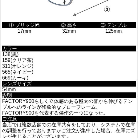
① ブリッジ幅
② 高さ
③ テンプル
17mm
32mm
125mm
カラー
138(黒)
159(クリア茶)
311(オレンジ)
565(ネイビー)
669(カーキ)
レンズサイズ
54mm
説明
FACTORY900らしく立体感のある極太の智から伸びるテン
プルへのラインが印象的なブローフレーム。
FACTORY900を代表する傑作の一つになった。
ご注意
当店では複数店舗での在庫共有をしており、システムで在庫
の調整を行っておりますがご注文が集中した場合、在庫にズ
レが生じることがございます。