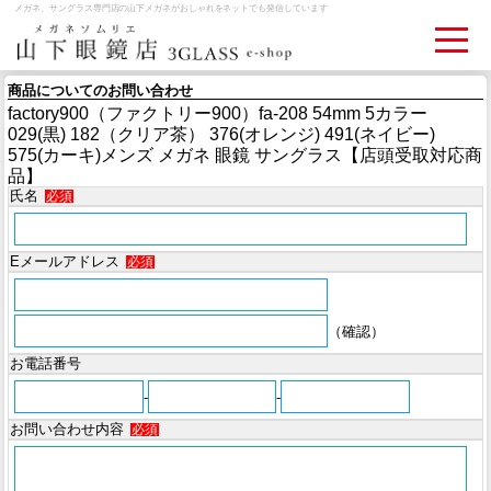
メガネ、サングラス専門店の山下メガネがおしゃれをネットでも発信しています
商品についてのお問い合わせ
factory900（ファクトリー900）fa-208 54mm 5カラー
ログイン
お買いものカゴ
029(黒) 182（クリア茶） 376(オレンジ) 491(ネイビー)
575(カーキ)メンズ メガネ 眼鏡 サングラス【店頭受取対応商
品】
お問い合わせ
検眼予約
氏名
必須
Eメールアドレス
メディア情報
必須
MEDIA
（確認）
アクセス
お電話番号
ACCESS
-
-
おすすめアイテム
お問い合わせ内容
必須
ITEM