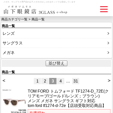
メガネ、サングラス専門店の山下メガネがおしゃれをネットでも発信しています
商品カテゴリ一覧 > 商品一覧
商品一覧
ログイン
お買いものカゴ
レンズ
お問い合わせ
検眼予約
サングラス
メガネ
メディア情報
並び替え
MEDIA
商品一覧
アクセス
<
>
1
2
3
4
…
31
ACCESS
TOM FORD トムフォード TF1274-D_72E(ク
リアモーブ/ゴールド/レンズ；ブラウン)
おすすめアイテム
メンズ メガネ サングラス ギフト対応
ITEM
tom ford tf1274-d-72e【店頭受取対応商品】