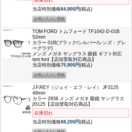
在庫切れ
ブログ
当店特別価格
64,900円
(税込)
BLOG
会社概要
TOM FORD トムフォード TF1042-D-01B
COMPANY
52mm
カラー 01B(ブラック/シルバー/レンズ：グレ
インフォメーション
ーグラデ)
INFORMATION
メンズ メガネ サングラス 眼鏡 ギフト対応
tom ford【店頭受取対応商品】
当店特別価格
75,900円
(税込)
J.F.REY（ジェイ・エフ・レイ） JF3125
49mm
カラー 2836 メンズ メガネ 眼鏡 サングラス
jf3125【店頭受取対応商品】
在庫切れ
当店特別価格
68,200円
(税込)