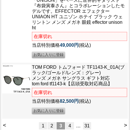
「UNISON」をベースに世界的ギタリスト
『布袋寅泰さん』とコラボレーションしたモ
デルです。
EFFECTOR エフェクター
UNIAON HT ユニゾン ホテイ ブラック ウェ
リントン メンズ メガネ 眼鏡 effector unison
ht
在庫切れ
当店特別価格
49,000円
(税込)
TOM FORD トムフォード TF1143-K_01A(ブ
ラック/ゴールド/レンズ：グレー)
メンズ メガネ サングラス ギフト対応
tom ford tf1143-k【店頭受取対応商品】
在庫切れ
当店特別価格
82,500円
(税込)
<
>
1
2
3
4
…
31