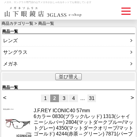
メガネ、サングラス専門店の山下メガネがおしゃれをネットでも発信しています
商品カテゴリ一覧 > 商品一覧
商品一覧
ログイン
お買いものカゴ
レンズ
お問い合わせ
検眼予約
サングラス
メガネ
メディア情報
並び替え
MEDIA
商品一覧
アクセス
<
>
1
2
3
4
…
31
ACCESS
J.F.REY ICONIC40 57mm
6カラー 0830(ブラック/レッド) 1313(シャイ
おすすめアイテム
ニーシルバー) 2804(マットダークブルー/マッ
ITEM
トグレー) 4350(マットダークオリーブ/マット
ゴールド) 4244(赤茶⇔グリーン) 7871(パープ