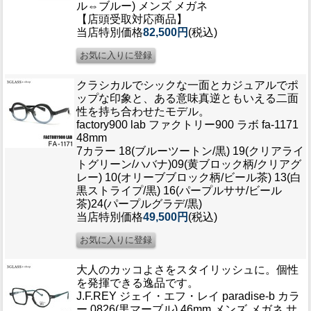
ル⇔ブルー) メンズ メガネ
ブログ
【店頭受取対応商品】
BLOG
当店特別価格
82,500円
(税込)
会社概要
COMPANY
クラシカルでシックな一面とカジュアルでポ
ップな印象と、ある意味真逆ともいえる二面
インフォメーション
性を持ち合わせたモデル。
factory900 lab ファクトリー900 ラボ fa-1171
INFORMATION
48mm
7カラー 18(ブルーツートン/黒) 19(クリアライ
トグリーン/ハバナ)09(黄ブロック柄/クリアグ
レー) 10(オリーブブロック柄/ビール茶) 13(白
黒ストライプ/黒) 16(パープルササ/ビール
茶)24(パープルグラデ/黒)
当店特別価格
49,500円
(税込)
大人のカッコよさをスタイリッシュに。個性
を発揮できる逸品です。
J.F.REY ジェイ・エフ・レイ paradise-b カラ
ー 0826(黒マーブル) 46mm メンズ メガネ サ