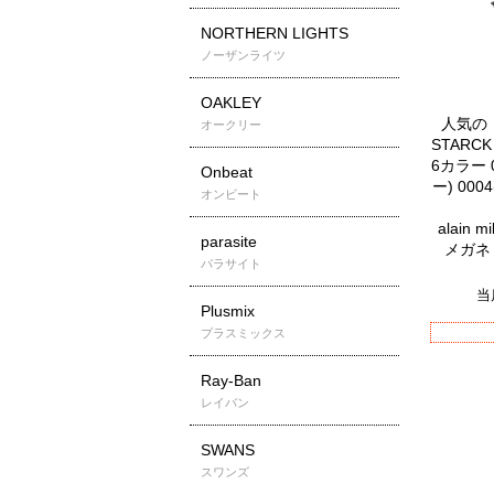
NORTHERN LIGHTS
ノーザンライツ
OAKLEY
人気の「
オークリー
STARC
6カラー 0
Onbeat
ー) 000
オンビート
alain
parasite
メガネ
パラサイト
当
Plusmix
プラスミックス
Ray-Ban
レイバン
SWANS
スワンズ