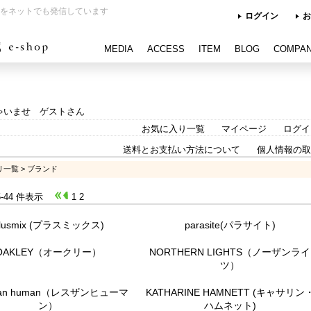
をネットでも発信しています
ログイン
お
MEDIA
ACCESS
ITEM
BLOG
COMPA
ゃいませ ゲストさん
お気に入り一覧
マイページ
ログイ
送料とお支払い方法について
個人情報の取
リ一覧
> ブランド
25-44 件表示
1
2
lusmix (プラスミックス)
parasite(パラサイト)
OAKLEY（オークリー）
NORTHERN LIGHTS（ノーザンライ
ツ）
 than human（レスザンヒューマ
KATHARINE HAMNETT (キャサリン
ン）
ハムネット)