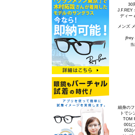
3
J.F.R
ディー a
メンズ 
jfr
当
細身のフ
トでシ
TOM 
001
052