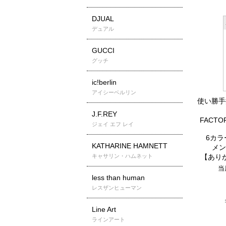
DJUAL
デュアル
GUCCI
グッチ
ic!berlin
アイシーベルリン
使い勝手
J.F.REY
FACTO
ジェイ エフ レイ
6カラー 
KATHARINE HAMNETT
メン
キャサリン・ハムネット
【あり
当
less than human
レスザンヒューマン
Line Art
ラインアート