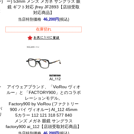
ー)
ー) 53mm メンズ メガネ サングラス 眼
鏡 ギフト対応 jfrey JF2893【店頭受取
応
対応商品】
】
当店特別価格
46,200円
(税込)
在庫切れ
ン
アイウェアブランド、「VioRou ヴィオ
ルー」と 「FACTORY900」とのコラボ
ボ
レーションモデル。
Factory900 by VioRou (ファクトリー
パ
900 バイ ヴィオルー) AI_112 45mm
リ
5カラー 112 121 318 577 840
メンズ メガネ 眼鏡 サングラス
factory900 ai_112【店頭受取対応商品】
当店特別価格
46,200円
(税込)