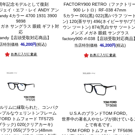
0周年記念モデルとして復刻
FACTORY900 RETRO（ファクトリ
EY ジェイ・エフ・レイ ANDY アン
900 レトロ）RF-038 47mm
ndy 4カラー 4700 1931 3900
5カラー 001(黒) 022(黒/バラフ ツー
9898
ン) 120(茶ササ) 496(ネイビーササ/ブ
メガネ サングラス 眼鏡 ギフト対
ウン ツートン) 874(乳白ササ ツートン
応
メンズ メガネ 眼鏡 サングラス
ey andy【店頭受取対応商品】
factory900 rf-038【店頭受取対応商品
店特別価格
46,200円
(税込)
当店特別価格
46,200円
(税込)
ルリムに縁取られた、コンパク
ンプルなウェリントンフレーム
U.S.A.のブランドTOM FORD。
FORD トムフォード TF5725
世界中の著名人やセレブが掛けている
(ブラック) 020(クリアカーキ)
とで有名です。
(バラフ) 055(ブラウン)48mm
TOM FORD トムフォード TF5696