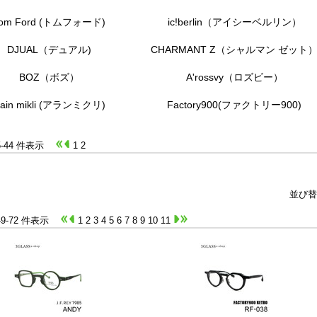
om Ford (トムフォード)
ic!berlin（アイシーベルリン）
DJUAL（デュアル)
CHARMANT Z（シャルマン ゼット
BOZ（ボズ）
A'rossvy（ロズビー）
lain mikli (アランミクリ)
Factory900(ファクトリー900)
25-44 件表示
1
2
並び替
 49-72 件表示
1
2
3
4
5
6
7
8
9
10
11