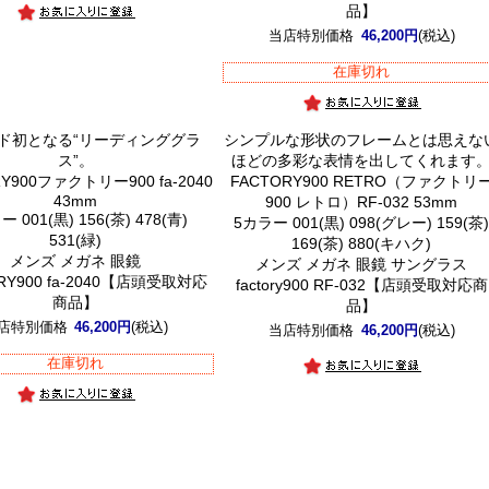
品】
当店特別価格
46,200円
(税込)
在庫切れ
ド初となる“リーディンググラ
シンプルな形状のフレームとは思えな
ス”。
ほどの多彩な表情を出してくれます
Y900ファクトリー900 fa-2040
FACTORY900 RETRO（ファクトリ
43mm
900 レトロ）RF-032 53mm
 001(黒) 156(茶) 478(青)
5カラー 001(黒) 098(グレー) 159(茶
531(緑)
169(茶) 880(キハク)
メンズ メガネ 眼鏡
メンズ メガネ 眼鏡 サングラス
RY900 fa-2040【店頭受取対応
factory900 RF-032【店頭受取対応商
商品】
品】
店特別価格
46,200円
(税込)
当店特別価格
46,200円
(税込)
在庫切れ