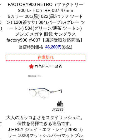
ー
FACTORY900 RETRO（ファクトリー
900 レトロ）RF-037 47mm
ト
5カラー 001(黒) 022(黒/バラフ ツート
ラ
ン) 120(茶ササ) 384(パープル/グレー ツ
)
ートン) 584(グリーン/薄茶 ツートン)
メンズ メガネ 眼鏡 サングラス
】
factory900 rf-037【店頭受取対応商品】
当店特別価格
46,200円
(税込)
在庫切れ
大人のカッコよさをスタイリッシュに。
こ
個性を発揮できる逸品です。
J.F.REY ジェイ・エフ・レイ jf2893 カ
ラー 1020(マットシルバー/マットブル