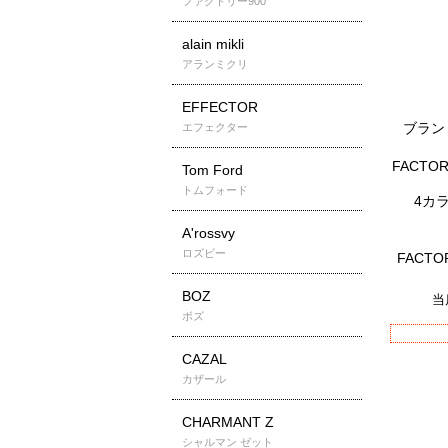
ファクトリー900
alain mikli
アランミクリ
EFFECTOR
ブラン
エフェクター
FACTOR
Tom Ford
トムフォード
4カラー
A'rossvy
ロズビー
FACTO
BOZ
当
ボズ
CAZAL
カザール
CHARMANT Z
シャルマン ゼット