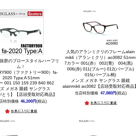
人気のアランミクリのフレーム
alain
mikli（アランミクリ）ao3082 51mm
抜群のブロースタイルハーフリ
7カラー 001(赤） 002(青) 004(黒
ム！
006(赤) 011(ブルー) 012(パープル)
RY900（ファクトリー900）fa-
015(パープル柄)
2020 Typa:A 51mm
メンズ メガネ サングラス 眼鏡
001 150 159 239 840 862
alainmikli ao3082【店頭受取対応商品
ズ メガネ 眼鏡 サングラス
当店特別価格
47,080円
(税込)
がとう】【店頭受取対応商品】
店特別価格
46,200円
(税込)