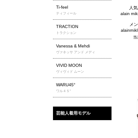
Ti-feel
人気
alain 
ティフィール
メン
TRACTION
alainm
トラクション
当
Vanessa & Mehdi
ヴァネッサ アンド メディ
VIVID MOON
ヴィヴィド ムーン
WARU45°
ワル４５°
芸能人着用モデル