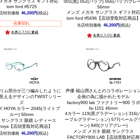
 メガネ サングラス ギフト対応
001(黒) 052(バラフ) 056(バラフ/グレ
tom ford tf5725
56mm
メンズ メガネ サングラス ギフト対
店特別価格
46,200円
(税込)
tom ford tf5696【店頭受取対応商品
在庫切れ
当店特別価格
46,200円
(税込)
リム部分が三つ編みしたように
声優 福山潤さんとのコラボレーショ
見えるデザインのTWISTシリー
企画の為に描かれたモデル
ズ
factory900 lab ファクトリー900 ラ
fa-1151 46mm
ズ HOYA カラー 2045(ライトブ
4カラー 119(黒グラデーション) 316(
ルー) 50mm
ープルグラデーション) 577(ペールグ
 サングラス 眼鏡 レディース
ーン) 840(クリアグレー)
z hoya【店頭受取対応商品】
メンズ メガネ 眼鏡 サングラス
店特別価格
46,200円
(税込)
FACTORY900 LAB【店頭受取対応商