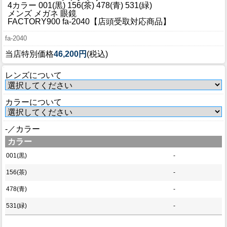
ブログ
4カラー 001(黒) 156(茶) 478(青) 531(緑)
メンズ メガネ 眼鏡
BLOG
FACTORY900 fa-2040【店頭受取対応商品】
fa-2040
会社概要
当店特別価格
46,200円
(税込)
COMPANY
レンズについて
インフォメーション
INFORMATION
カラーについて
-／カラー
カラー
001(黒)
-
156(茶)
-
478(青)
-
531(緑)
-