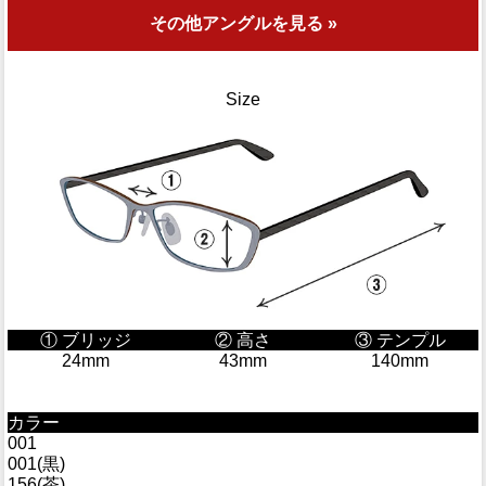
その他アングルを見る »
Size
① ブリッジ
② 高さ
③ テンプル
24mm
43mm
140mm
カラー
001
001(黒)
156(茶)