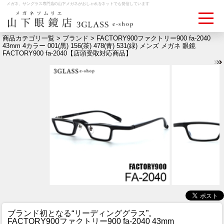
メガネ、サングラス専門店の山下メガネがおしゃれをネットでも発信しています
商品カテゴリ一覧 >
ブランド
> FACTORY900ファクトリー900 fa-2040
43mm 4カラー 001(黒) 156(茶) 478(青) 531(緑) メンズ メガネ 眼鏡
FACTORY900 fa-2040【店頭受取対応商品】
ログイン
お買いものカゴ
お問い合わせ
検眼予約
メディア情報
MEDIA
アクセス
ACCESS
おすすめアイテム
ITEM
ブランド初となる“リーディンググラス”。
FACTORY900ファクトリー900 fa-2040 43mm