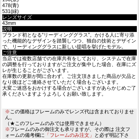
478(青)
531(緑)
レンズサイズ
43mm
説明
ブランド初となる“リーディンググラス”。かける人に寄り添
った機能的なデザインを踏襲しつつ、独自の技術とデザイン
で、リーディンググラスに新しい提唱を挙げたモデル。
ご注意
当店では複数店舗での在庫共有をしており、システムで在庫
の調整を行っておりますがご注文が集中した場合、在庫にズ
レが生じることがございます。
在庫数の更新が間に合わず、ご注文頂きました商品が欠品と
なり後ほどご連絡させていただく場合もございます。
大変ご迷惑をおかけする場合がございますがあらかじめご了
承くださいますようよろしくお願い致します。
※
この価格はフレームのみでレンズ代は含まれておりませ
ん。
（★このフレームのみでは使用できません）
※
フレームのみの御注文も承りますが、その際は 注文フ
ォームの備考欄に
「フレームのみ注文」
と必ず明記下さ