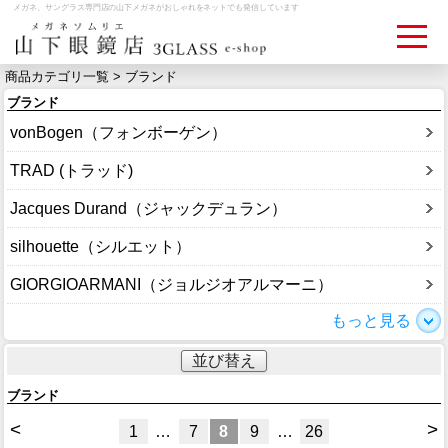
メガネ、サングラス専門店の山下メガネがおしゃれをネットでも発信しています
商品カテゴリ一覧 > ブランド
ブランド
ログイン
お買いものカゴ
vonBogen（フォンボーゲン）
お問い合わせ
検眼予約
TRAD (トラッド)
Jacques Durand（ジャックデュラン）
メディア情報
silhouette（シルエット）
MEDIA
GIORGIOARMANI（ジョルジオアルマーニ）
アクセス
もっと見る
ACCESS
並び替え
おすすめアイテム
ブランド
ITEM
<
>
1
…
7
8
9
…
26