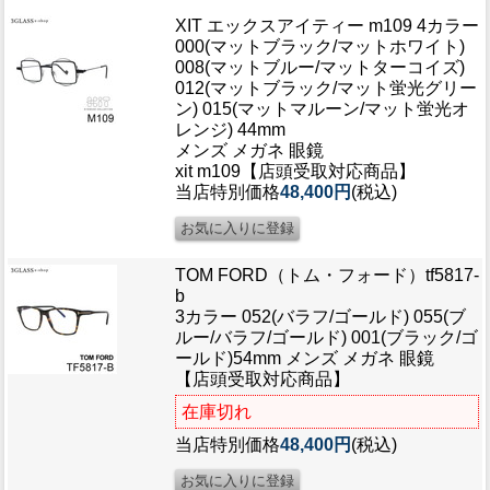
ブログ
XIT エックスアイティー m109 4カラー
BLOG
000(マットブラック/マットホワイト)
008(マットブルー/マットターコイズ)
012(マットブラック/マット蛍光グリー
会社概要
ン) 015(マットマルーン/マット蛍光オ
COMPANY
レンジ) 44mm
メンズ メガネ 眼鏡
インフォメーション
xit m109【店頭受取対応商品】
当店特別価格
48,400円
(税込)
INFORMATION
TOM FORD（トム・フォード）tf5817-
b
3カラー 052(バラフ/ゴールド) 055(ブ
ルー/バラフ/ゴールド) 001(ブラック/ゴ
ールド)54mm メンズ メガネ 眼鏡
【店頭受取対応商品】
在庫切れ
当店特別価格
48,400円
(税込)