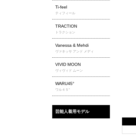
Ti-feel
ティフィール
TRACTION
トラクション
Vanessa & Mehdi
ヴァネッサ アンド メディ
VIVID MOON
ヴィヴィド ムーン
WARU45°
ワル４５°
芸能人着用モデル