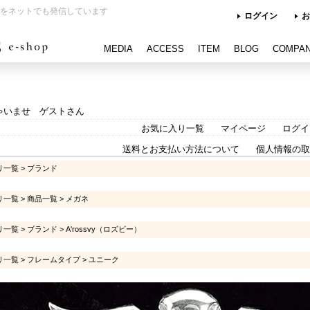
をネットでも発信しています
ログイン
お
MEDIA
ACCESS
ITEM
BLOG
COMPA
ゃいませ ゲストさん
お気に入り一覧
マイページ
ログイ
送料とお支払い方法について
個人情報の取
リ一覧
>
ブランド
リ一覧
>
商品一覧
>
メガネ
リ一覧
>
ブランド
>
A'rossvy（ロズビー）
リ一覧
>
フレームタイプ
>
ユニーク