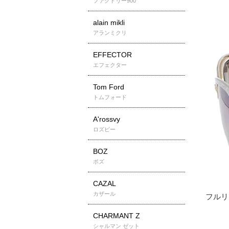
ファクトリー900
alain mikli
アランミクリ
EFFECTOR
エフェクター
Tom Ford
トムフォード
A'rossvy
ロズビー
BOZ
ボズ
CAZAL
カザール
CHARMANT Z
シャルマン ゼット