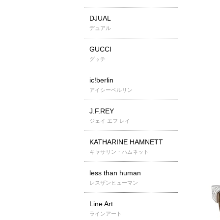
DJUAL
デュアル
GUCCI
グッチ
ic!berlin
アイシーベルリン
J.F.REY
ジェイ エフ レイ
KATHARINE HAMNETT
キャサリン・ハムネット
less than human
レスザンヒューマン
Line Art
ラインアート