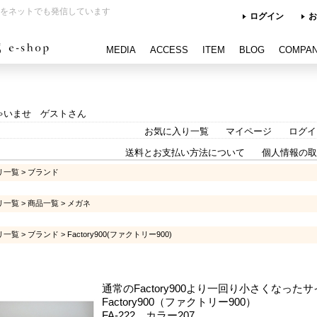
をネットでも発信しています
ログイン
お
MEDIA
ACCESS
ITEM
BLOG
COMPA
ゃいませ ゲストさん
お気に入り一覧
マイページ
ログイ
送料とお支払い方法について
個人情報の取
リ一覧
>
ブランド
リ一覧
>
商品一覧
>
メガネ
リ一覧
>
ブランド
>
Factory900(ファクトリー900)
通常のFactory900より一回り小さくなった
Factory900（ファクトリー900）
FA-222 カラー207