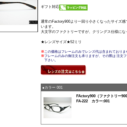
ギフト対応
通常のFactory900より一回り小さくなったサイ
います。
大文字のファクトリーですが、クリングス仕様にな
★レンズサイズ★52ミリ
※
この価格はフレームのみでレンズ代は含まれておりま
※
フレームのみの御注文も承りますが、その際は 注文
下さい。
●カラー 001
FActory900（ファクトリー90
FA-222 カラー:001