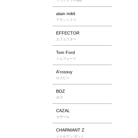
ファクトリー900
alain mikli
アランミクリ
EFFECTOR
エフェクター
Tom Ford
トムフォード
A'rossvy
ロズビー
BOZ
ボズ
CAZAL
カザール
CHARMANT Z
シャルマン ゼット