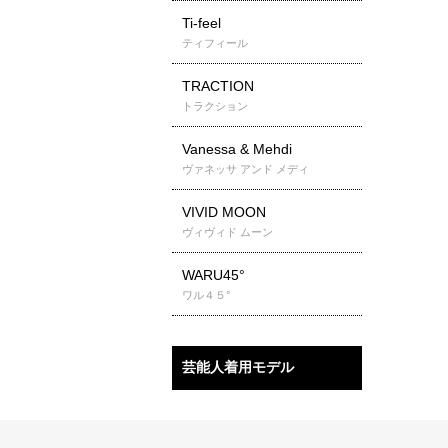
Ti-feel
ティフィール
TRACTION
トラクション
Vanessa & Mehdi
ヴァネッサ アンド メディ
VIVID MOON
ヴィヴィド ムーン
WARU45°
ワル４５°
芸能人着用モデル