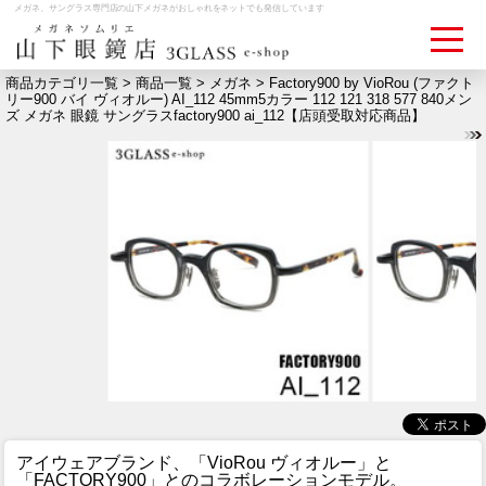
メガネ、サングラス専門店の山下メガネがおしゃれをネットでも発信しています
商品カテゴリ一覧 >
商品一覧
>
メガネ
> Factory900 by VioRou (ファクト
リー900 バイ ヴィオルー) AI_112 45mm5カラー 112 121 318 577 840メン
ズ メガネ 眼鏡 サングラスfactory900 ai_112【店頭受取対応商品】
ログイン
お買いものカゴ
お問い合わせ
検眼予約
メディア情報
MEDIA
アクセス
ACCESS
おすすめアイテム
ITEM
アイウェアブランド、「VioRou ヴィオルー」と
「FACTORY900」とのコラボレーションモデル。