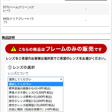
577(ペールグリーン/グ
-
レー)
840(クリアグレー/バラ
-
フ)
商品説明