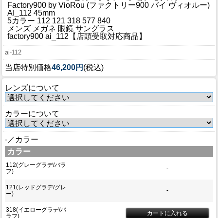
ブログ
Factory900 by VioRou (ファクトリー900 バイ ヴィオルー)
AI_112 45mm
BLOG
5カラー 112 121 318 577 840
メンズ メガネ 眼鏡 サングラス
factory900 ai_112【店頭受取対応商品】
会社概要
COMPANY
ai-112
当店特別価格
46,200円
(税込)
インフォメーション
INFORMATION
レンズについて
カラーについて
-／カラー
カラー
112(グレーグラデ/バラ
-
フ)
121(レッドグラデ/グレ
-
ー)
318(イエローグラデ/バ
ラフ)