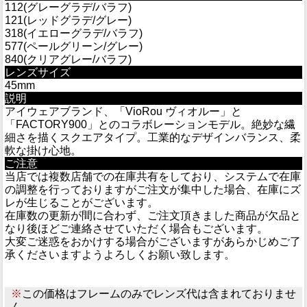
112(グレーグラデ/バラフ)
121(レッドグラデ/グレー)
318(イエローグラデ/バラフ)
577(ペールグリーン/グレー)
840(クリアグレー/バラフ)
レンズサイズ
45mm
説明
アイウェアブランド、「VioRou ヴィオルー」と
「FACTORY900」とのコラボレーションモデル。絶妙な繊
細さを描くスクエアタイプ。工業的なデザインバランス、柔
軟な掛け心地。
ご注意
当店では複数店舗での在庫共有をしており、システムで在庫
の調整を行っておりますがご注文が集中した場合、在庫にズ
レが生じることがございます。
在庫数の更新が間に合わず、ご注文頂きました商品が欠品と
なり後ほどご連絡させていただく場合もございます。
大変ご迷惑をおかけする場合がございますがあらかじめご了
承くださいますようよろしくお願い致します。
※
この価格はフレームのみでレンズ代は含まれておりませ
ん。