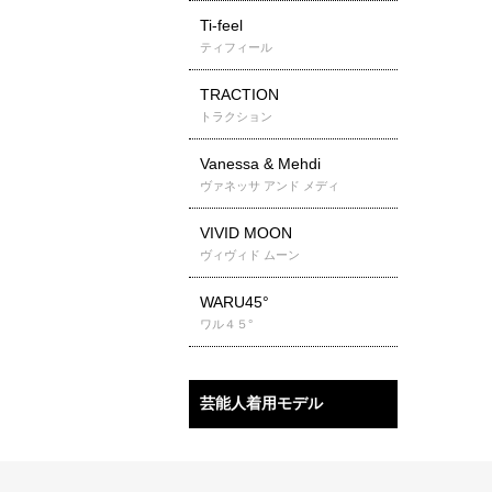
Ti-feel
ティフィール
TRACTION
トラクション
Vanessa & Mehdi
ヴァネッサ アンド メディ
VIVID MOON
ヴィヴィド ムーン
WARU45°
ワル４５°
芸能人着用モデル