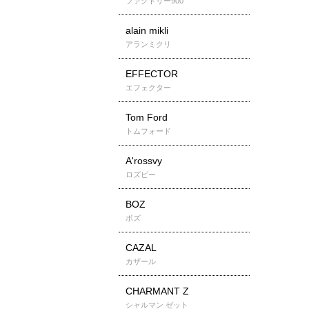
ファクトリー900
alain mikli
アランミクリ
EFFECTOR
エフェクター
Tom Ford
トムフォード
A'rossvy
ロズビー
BOZ
ボズ
CAZAL
カザール
CHARMANT Z
シャルマン ゼット