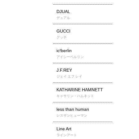
DJUAL
デュアル
GUCCI
グッチ
ic!berlin
アイシーベルリン
J.F.REY
ジェイ エフ レイ
KATHARINE HAMNETT
キャサリン・ハムネット
less than human
レスザンヒューマン
Line Art
ラインアート