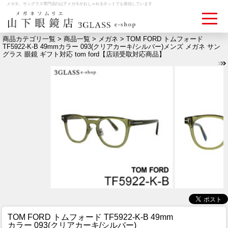
メガネ、サングラス専門店の山下メガネがおしゃれをネットでも発信しています
商品カテゴリ一覧 >
商品一覧
>
メガネ
> TOM FORD トムフォード
TF5922-K-B 49mmカラー 093(クリアカーキ/シルバー)メンズ メガネ サン
グラス 眼鏡 ギフト対応 tom ford【店頭受取対応商品】
ログイン
お買いものカゴ
お問い合わせ
検眼予約
メディア情報
MEDIA
アクセス
ACCESS
おすすめアイテム
ITEM
TOM FORD トムフォード TF5922-K-B 49mm
カラー 093(クリアカーキ/シルバー)