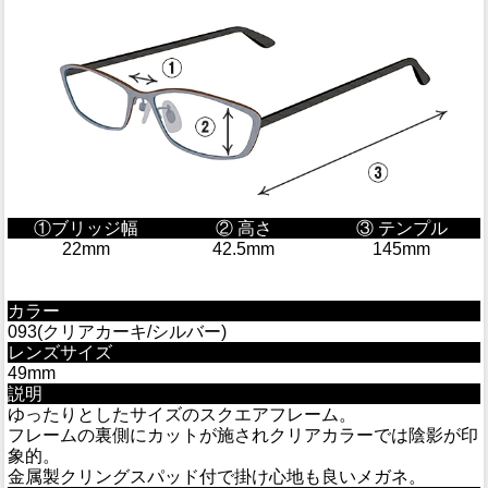
①ブリッジ幅
② 高さ
③ テンプル
22mm
42.5mm
145mm
カラー
093(クリアカーキ/シルバー)
レンズサイズ
49mm
説明
ゆったりとしたサイズのスクエアフレーム。
フレームの裏側にカットが施されクリアカラーでは陰影が印
象的。
金属製クリングスパッド付で掛け心地も良いメガネ。