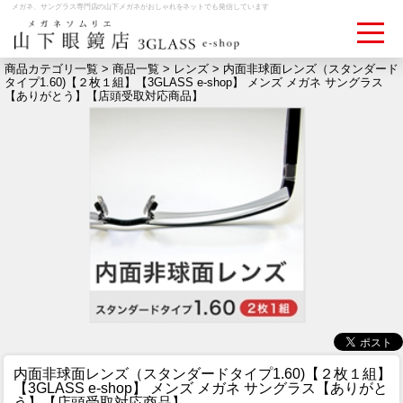
メガネ、サングラス専門店の山下メガネがおしゃれをネットでも発信しています
商品カテゴリ一覧 >
商品一覧
>
レンズ
> 内面非球面レンズ（スタンダード
タイプ1.60)【２枚１組】【3GLASS e-shop】 メンズ メガネ サングラス
【ありがとう】【店頭受取対応商品】
ログイン
お買いものカゴ
お問い合わせ
検眼予約
メディア情報
MEDIA
アクセス
ACCESS
おすすめアイテム
ITEM
内面非球面レンズ（スタンダードタイプ1.60)【２枚１組】
【3GLASS e-shop】 メンズ メガネ サングラス【ありがと
う】【店頭受取対応商品】