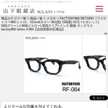
メガネ、サングラス専門店の山下メガネがおしゃれをネットでも発信しています
商品カテゴリ一覧 >
商品一覧
>
メガネ
> FACTORY900 RETORO（ファク
トリー900 レトロ） 51mm6カラー 001(黒) 159(茶) 417(バイオレット)
565(グリーン) 669(イエロー) 850(クリア) メンズ 眼鏡 サングラス
ログイン
お買いものカゴ
factory900 retoro rf-064【店頭受取対応商品】
お問い合わせ
検眼予約
メディア情報
MEDIA
アクセス
ACCESS
おすすめアイテム
ITEM
よりクールな印象を与えてくれる。