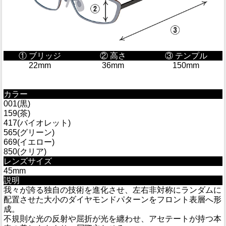
① ブリッジ
② 高さ
③ テンプル
22mm
36mm
150mm
カラー
001(黒)
159(茶)
417(バイオレット)
565(グリーン)
669(イエロー)
850(クリア)
レンズサイズ
45mm
説明
我々が誇る独自の技術を進化させ、左右非対称にランダムに
配置させた大小のダイヤモンドパターンをフロント表層へ形
成。
不規則な光の反射や屈折が光を纏わせ、アセテートが持つ本