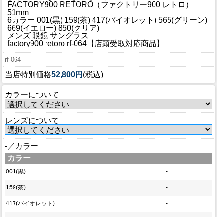
ブログ
FACTORY900 RETORO（ファクトリー900 レトロ）
51mm
BLOG
6カラー 001(黒) 159(茶) 417(バイオレット) 565(グリーン)
669(イエロー) 850(クリア)
メンズ 眼鏡 サングラス
会社概要
factory900 retoro rf-064【店頭受取対応商品】
COMPANY
rf-064
インフォメーション
当店特別価格
52,800円
(税込)
INFORMATION
カラーについて
レンズについて
-／カラー
カラー
001(黒)
-
159(茶)
-
417(バイオレット)
-