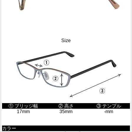
Size
① ブリッジ幅
② 高さ
③ テンプル
17mm
35mm
-mm
カラー