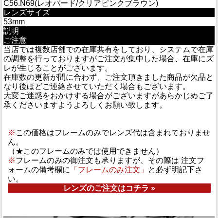
C56.N69(レオパード/クリアピンクブラウン)
レンズサイズ
53mm
説明
ご注意
当店では複数店舗での在庫共有をしており、システムで在庫
の調整を行っておりますがご注文が集中した場合、在庫にズ
レが生じることがございます。
在庫数の更新が間に合わず、ご注文頂きました商品が欠品と
なり後ほどご連絡させていただく場合もございます。
大変ご迷惑をおかけする場合がございますがあらかじめご了
承くださいますようよろしくお願い致します。
※
この価格はフレームのみでレンズ代は含まれておりませ
ん。
（★このフレームのみでは使用できません）
※
フレームのみの御注文も承りますが、その際は 注文フ
ォームの備考欄に
「フレームのみ注文」
と必ず明記下さ
い。
レンズのご注文はコチラ »