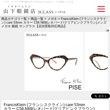
メガネ、サングラス専門店の山下メガネがおしゃれをネットでも発信しています
商品カテゴリ一覧 >
商品一覧
>
メガネ
> FrancisKlein (フランシスクライ
ン) care 53mm カラー C56.N69(レオパード/クリアピンクブラウン)メンズ
メガネ 眼鏡 サングラス【店頭受取対応商品】
ログイン
お買いものカゴ
お問い合わせ
検眼予約
メディア情報
MEDIA
アクセス
ACCESS
おすすめアイテム
ITEM
FrancisKlein (フランシスクライン) care 53mm
カラー C56.N69(レオパード/クリアピンクブラウン)