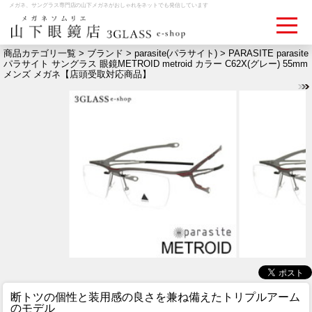
メガネ、サングラス専門店の山下メガネがおしゃれをネットでも発信しています
商品カテゴリ一覧 >
ブランド
>
parasite(パラサイト)
> PARASITE parasite
パラサイト サングラス 眼鏡METROID metroid カラー C62X(グレー) 55mm
メンズ メガネ【店頭受取対応商品】
ログイン
お買いものカゴ
お問い合わせ
検眼予約
メディア情報
MEDIA
アクセス
ACCESS
おすすめアイテム
ITEM
断トツの個性と装用感の良さを兼ね備えたトリプルアーム
のモデル