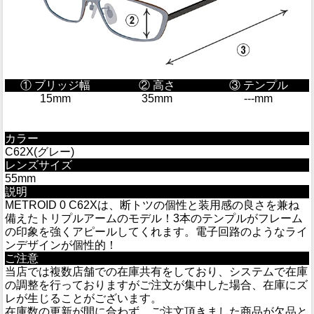
① ブリッジ幅
② 高さ
③ テンプル
15mm
35mm
---mm
カラー
C62X(グレー)
レンズサイズ
55mm
説明
METROID 0 C62Xは、断トツの個性と装用感の良さを兼ね
備えたトリプルアームのモデル！3本のテンプルがフレーム
の印象を強くアピールしてくれます。電子回路のようなライ
ンデザインが個性的！
ご注意
当店では複数店舗での在庫共有をしており、システムで在庫
の調整を行っておりますがご注文が集中した場合、在庫にズ
レが生じることがございます。
在庫数の更新が間に合わず、ご注文頂きました商品が欠品と