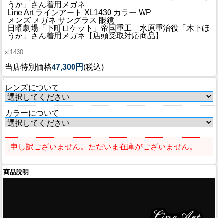
ブログ
うか」さん着用メガネ
Line Art ラインアート XL1430 カラー WP
BLOG
メンズ メガネ サングラス 眼鏡
日曜劇場「下町ロケット」帝国重工 水原重治役「木下ほ
うか」さん着用メガネ【店頭受取対応商品】
会社概要
xl1430
COMPANY
当店特別価格
47,300円
(税込)
インフォメーション
レンズについて
INFORMATION
カラーについて
申し訳ございません。ただいま在庫がございません。
商品説明