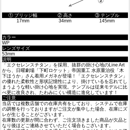
① ブリッジ幅
② 高さ
③ テンプル
17mm
34mm
145mm
カラー
WP
レンズサイズ
53mm
説明
「エクセレンスチタン」を採用、抜群の掛け心地のLine Art
から、日曜劇場「下町ロケット」帝国重工 水原重治役「木
下ほうか」さん着用メガネが登場！「エクセレンスチタン」
の優れた柔軟性と形状記憶性により、掛けているを忘れてし
まうような軽い掛け心地を実現。テンプルは従来モデルに比
べ更に改良され、たわみにくい構造に進化しています！
ご注意
当店では複数店舗での在庫共有をしており、システムで在庫
の調整を行っておりますがご注文が集中した場合、在庫にズ
レが生じることがございます。
在庫数の更新が間に合わず、ご注文頂きました商品が欠品と
なり後ほどご連絡させていただく場合もございます。