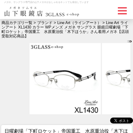
メガネ、サングラス専門店の山下メガネがおしゃれをネットでも発信しています
商品カテゴリ一覧 >
ブランド
>
Line Art（ラインアート）
> Line Art ライ
ンアート XL1430 カラー WPメンズ メガネ サングラス 眼鏡日曜劇場「下
町ロケット」帝国重工 水原重治役「木下ほうか」さん着用メガネ【店頭
ログイン
お買いものカゴ
受取対応商品】
お問い合わせ
検眼予約
メディア情報
MEDIA
アクセス
ACCESS
おすすめアイテム
ITEM
日曜劇場「下町ロケット」帝国重工 水原重治役「木下ほ