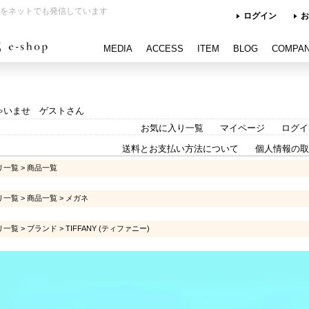
をネットでも発信しています
ログイン
お
MEDIA
ACCESS
ITEM
BLOG
COMPA
ゃいませ ゲストさん
お気に入り一覧
マイページ
ログイ
送料とお支払い方法について
個人情報の取
リ一覧
>
商品一覧
リ一覧
>
商品一覧
>
メガネ
リ一覧
>
ブランド
>
TIFFANY (ティファニー)