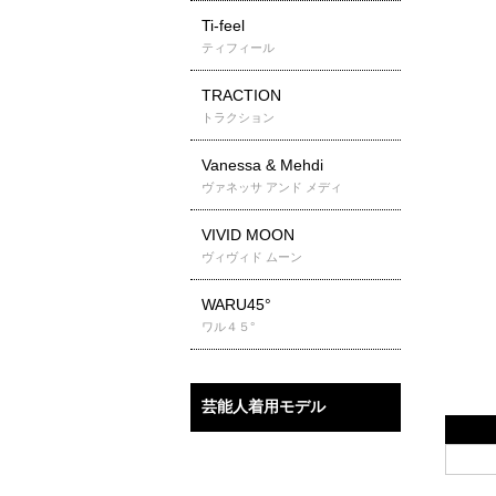
Ti-feel
ティフィール
TRACTION
トラクション
Vanessa & Mehdi
ヴァネッサ アンド メディ
VIVID MOON
ヴィヴィド ムーン
WARU45°
ワル４５°
芸能人着用モデル