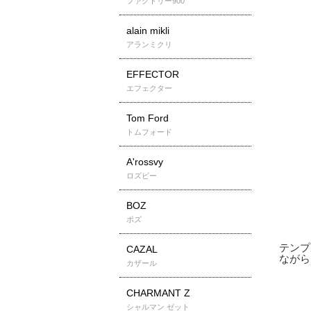
ファクトリー900
alain mikli
アランミクリ
EFFECTOR
エフェクター
Tom Ford
トムフォード
A'rossvy
ロズビー
BOZ
ボズ
CAZAL
カザール
CHARMANT Z
シャルマン ゼット