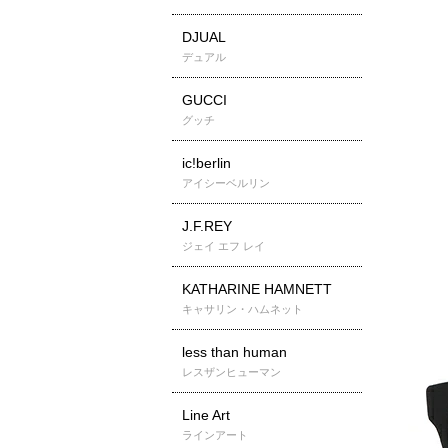
DJUAL
デュアル
GUCCI
グッチ
ic!berlin
アイシーベルリン
J.F.REY
ジェイ エフ レイ
KATHARINE HAMNETT
キャサリン・ハムネット
less than human
レスザンヒューマン
Line Art
ラインアート