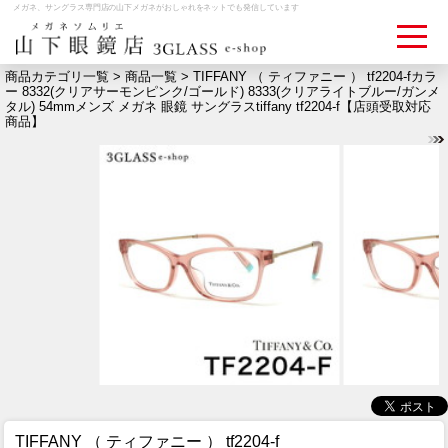
メガネ、サングラス専門店の山下メガネがおしゃれをネットでも発信しています
商品カテゴリ一覧 >
商品一覧
> TIFFANY （ ティファニー ） tf2204-fカラ
ー 8332(クリアサーモンピンク/ゴールド) 8333(クリアライトブルー/ガンメ
タル) 54mmメンズ メガネ 眼鏡 サングラスtiffany tf2204-f【店頭受取対応
ログイン
お買いものカゴ
商品】
お問い合わせ
検眼予約
メディア情報
MEDIA
アクセス
ACCESS
おすすめアイテム
ITEM
TIFFANY （ ティファニー ） tf2204-f