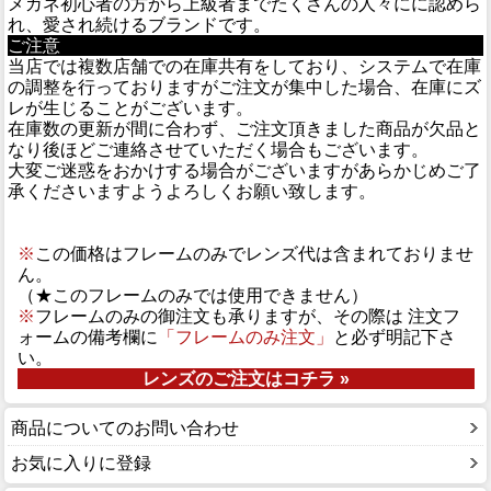
メガネ初心者の方から上級者までたくさんの人々にに認めら
れ、愛され続けるブランドです。
ご注意
当店では複数店舗での在庫共有をしており、システムで在庫
の調整を行っておりますがご注文が集中した場合、在庫にズ
レが生じることがございます。
在庫数の更新が間に合わず、ご注文頂きました商品が欠品と
なり後ほどご連絡させていただく場合もございます。
大変ご迷惑をおかけする場合がございますがあらかじめご了
承くださいますようよろしくお願い致します。
※
この価格はフレームのみでレンズ代は含まれておりませ
ん。
（★このフレームのみでは使用できません）
※
フレームのみの御注文も承りますが、その際は 注文フ
ォームの備考欄に
「フレームのみ注文」
と必ず明記下さ
い。
レンズのご注文はコチラ »
商品についてのお問い合わせ
お気に入りに登録