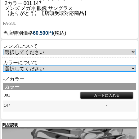
ブログ
2カラー 001 147
メンズ メガネ 眼鏡 サングラス
BLOG
【ありがとう】【店頭受取対応商品】
FA-281
会社概要
当店特別価格
60,500円
(税込)
COMPANY
レンズについて
インフォメーション
INFORMATION
カラーについて
-／カラー
カラー
001
147
-
商品説明