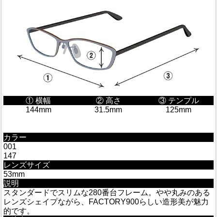
① 横幅
② 高さ
③ テンプル
144mm
31.5mm
125mm
カラー
001
147
レンズサイズ
53mm
説明
スタンダードでスリムな280番台フレーム。やや丸みのある
レンズシェイプながら、FACTORY900らしい造形美が魅力
的です。