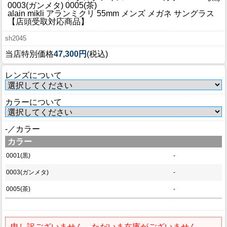
ブログ
0003(ガンメタ) 0005(茶)
alain mikli アランミクリ 55mm メンズ メガネ サングラス
BLOG
【店頭受取対応商品】
sh2045
会社概要
当店特別価格
47,300円
(税込)
COMPANY
レンズについて
インフォメーション
INFORMATION
カラーについて
-／カラー
カラー
0001(黒)
-
0003(ガンメタ)
-
0005(茶)
-
申し訳ございません。ただいま在庫がございません。