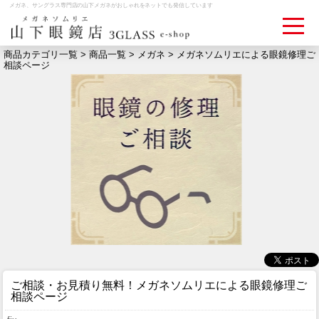
メガネ、サングラス専門店の山下メガネがおしゃれをネットでも発信しています
商品カテゴリ一覧 >
商品一覧
>
メガネ
> メガネソムリエによる眼鏡修理ご
相談ページ
ログイン
お買いものカゴ
お問い合わせ
検眼予約
メディア情報
MEDIA
アクセス
ACCESS
おすすめアイテム
ご相談・お見積り無料！
メガネソムリエによる眼鏡修理ご
ITEM
相談ページ