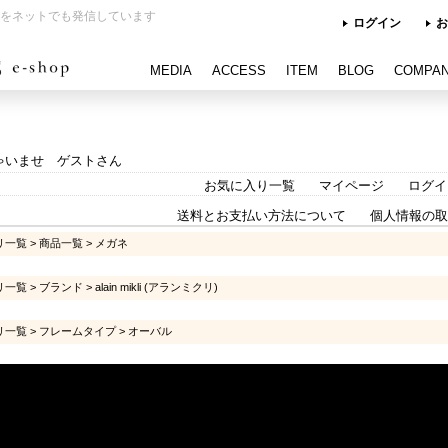
をネットでも発信しています
ログイン
お
MEDIA
ACCESS
ITEM
BLOG
COMPA
ゃいませ ゲストさん
お気に入り一覧
マイページ
ログイ
送料とお支払い方法について
個人情報の取
リ一覧
>
商品一覧
>
メガネ
リ一覧
>
ブランド
>
alain mikli (アランミクリ)
リ一覧
>
フレームタイプ
>
オーバル