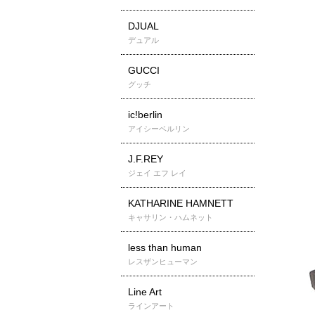
DJUAL
デュアル
GUCCI
グッチ
ic!berlin
アイシーベルリン
J.F.REY
ジェイ エフ レイ
KATHARINE HAMNETT
キャサリン・ハムネット
less than human
レスザンヒューマン
Line Art
ラインアート