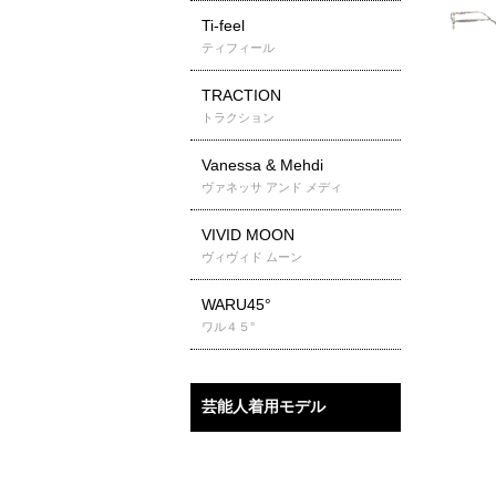
Ti-feel
ティフィール
TRACTION
トラクション
Vanessa & Mehdi
ヴァネッサ アンド メディ
VIVID MOON
ヴィヴィド ムーン
WARU45°
ワル４５°
芸能人着用モデル