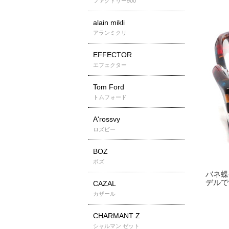
ファクトリー900
alain mikli
アランミクリ
EFFECTOR
エフェクター
Tom Ford
トムフォード
A'rossvy
ロズビー
BOZ
ボズ
CAZAL
カザール
CHARMANT Z
シャルマン ゼット