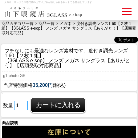
メガネ、サングラス専門店の山下メガネがおしゃれをネットでも発信しています
商品カテゴリ一覧 >
商品一覧
>
メガネ
> 度付き調光レンズ1.60【２枚１
組】【3GLASS e-sop】 メンズ メガネ サングラス【ありがとう】【店頭受
取対応商品】
ログイン
お買いものカゴ
フチなしにも最適なレンズ素材です。
度付き調光レンズ
お問い合わせ
検眼予約
1.60【２枚１組】
【3GLASS e-sop】 メンズ メガネ サングラス【ありがと
う】【店頭受取対応商品】
メディア情報
g1-photo-GB
MEDIA
当店特別価格
35,200円
(税込)
アクセス
ACCESS
数量
おすすめアイテム
商品説明
ITEM