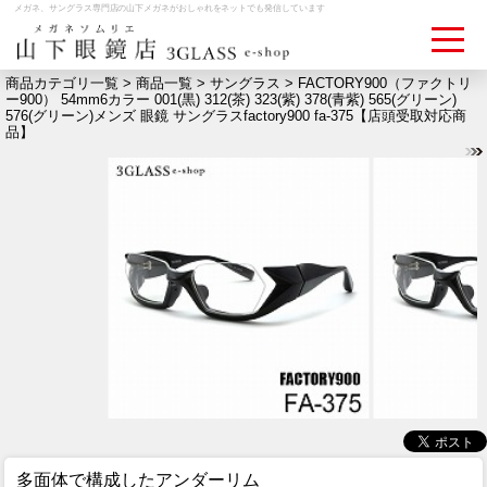
メガネ、サングラス専門店の山下メガネがおしゃれをネットでも発信しています
商品カテゴリ一覧 >
商品一覧
>
サングラス
> FACTORY900（ファクトリ
ー900） 54mm6カラー 001(黒) 312(茶) 323(紫) 378(青紫) 565(グリーン)
576(グリーン)メンズ 眼鏡 サングラスfactory900 fa-375【店頭受取対応商
ログイン
お買いものカゴ
品】
お問い合わせ
検眼予約
メディア情報
MEDIA
アクセス
ACCESS
おすすめアイテム
ITEM
多面体で構成したアンダーリム