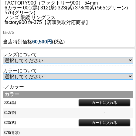
ブログ
FACTORY900（ファクトリー900） 54mm
6カラー 001(黒) 312(茶) 323(紫) 378(青紫) 565(グリーン)
BLOG
576(グリーン)
メンズ 眼鏡 サングラス
factory900 fa-375【店頭受取対応商品】
会社概要
fa-375
COMPANY
当店特別価格
60,500円
(税込)
インフォメーション
レンズについて
INFORMATION
カラーについて
-／カラー
カラー
001(黒)
312(茶)
-
323(紫)
378(青紫)
-