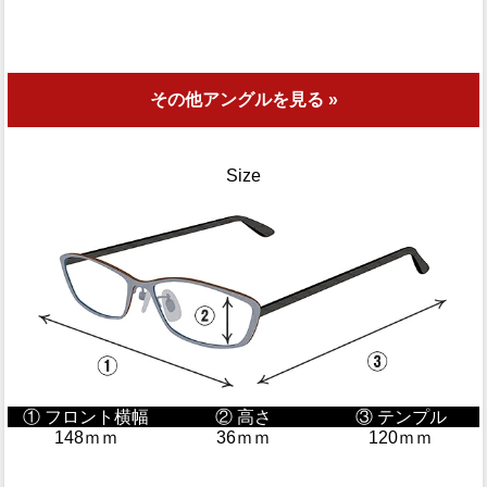
その他アングルを見る »
Size
① フロント横幅
② 高さ
③ テンプル
148ｍｍ
36ｍｍ
120ｍｍ