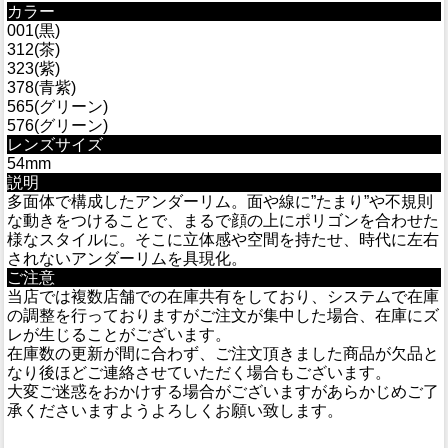
カラー
001(黒)
312(茶)
323(紫)
378(青紫)
565(グリーン)
576(グリーン)
レンズサイズ
54mm
説明
多面体で構成したアンダーリム。面や線に”たまり”や不規則
な動きをつけることで、まるで顔の上にポリゴンを合わせた
様なスタイルに。そこに立体感や空間を持たせ、時代に左右
されないアンダーリムを具現化。
ご注意
当店では複数店舗での在庫共有をしており、システムで在庫
の調整を行っておりますがご注文が集中した場合、在庫にズ
レが生じることがございます。
在庫数の更新が間に合わず、ご注文頂きました商品が欠品と
なり後ほどご連絡させていただく場合もございます。
大変ご迷惑をおかけする場合がございますがあらかじめご了
承くださいますようよろしくお願い致します。