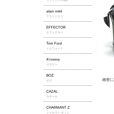
ファクトリー900
alain mikli
アランミクリ
EFFECTOR
エフェクター
Tom Ford
トムフォード
A'rossvy
ロズビー
BOZ
ボズ
CAZAL
カザール
CHARMANT Z
シャルマン ゼット