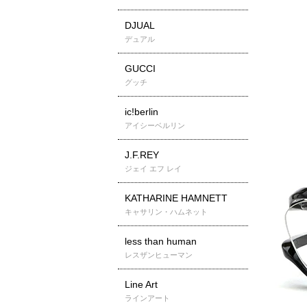
DJUAL
デュアル
GUCCI
グッチ
ic!berlin
アイシーベルリン
J.F.REY
ジェイ エフ レイ
KATHARINE HAMNETT
キャサリン・ハムネット
less than human
レスザンヒューマン
Line Art
ラインアート