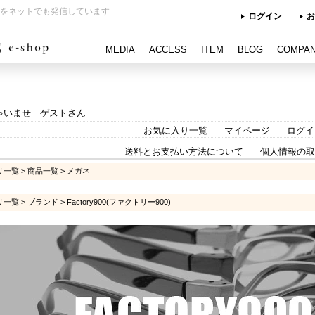
をネットでも発信しています
ログイン
お
MEDIA
ACCESS
ITEM
BLOG
COMPA
ゃいませ ゲストさん
お気に入り一覧
マイページ
ログイ
送料とお支払い方法について
個人情報の取
リ一覧
>
商品一覧
>
メガネ
リ一覧
>
ブランド
>
Factory900(ファクトリー900)