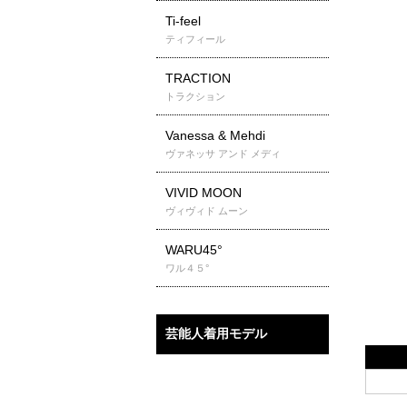
Ti-feel
ティフィール
TRACTION
トラクション
Vanessa & Mehdi
ヴァネッサ アンド メディ
VIVID MOON
ヴィヴィド ムーン
WARU45°
ワル４５°
芸能人着用モデル