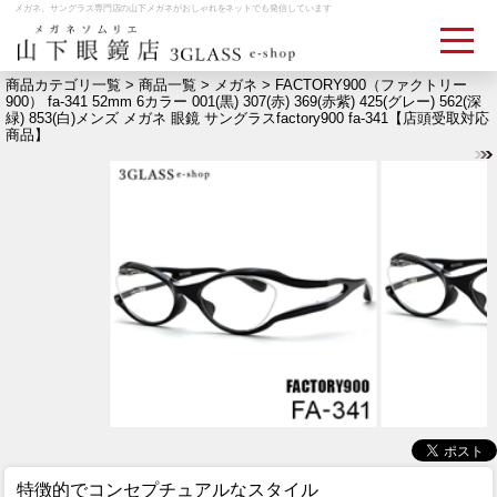
メガネ、サングラス専門店の山下メガネがおしゃれをネットでも発信しています
商品カテゴリ一覧 >
商品一覧
>
メガネ
> FACTORY900（ファクトリー
900） fa-341 52mm 6カラー 001(黒) 307(赤) 369(赤紫) 425(グレー) 562(深
緑) 853(白)メンズ メガネ 眼鏡 サングラスfactory900 fa-341【店頭受取対応
ログイン
お買いものカゴ
商品】
お問い合わせ
検眼予約
メディア情報
MEDIA
アクセス
ACCESS
おすすめアイテム
ITEM
特徴的でコンセプチュアルなスタイル