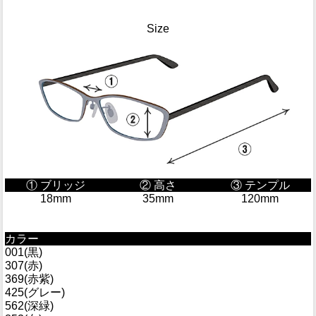
Size
① ブリッジ
② 高さ
③ テンプル
18mm
35mm
120mm
カラー
001(黒)
307(赤)
369(赤紫)
425(グレー)
562(深緑)