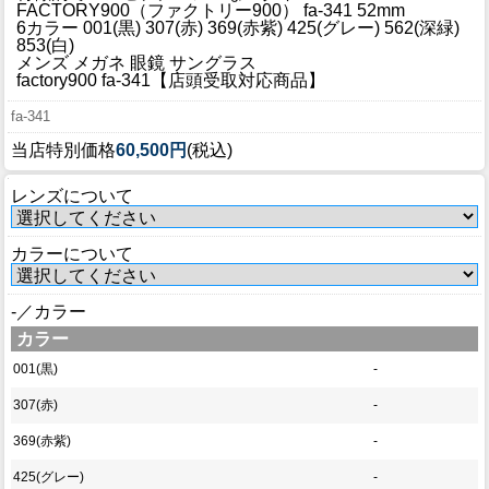
ブログ
FACTORY900（ファクトリー900） fa-341 52mm
6カラー 001(黒) 307(赤) 369(赤紫) 425(グレー) 562(深緑)
BLOG
853(白)
メンズ メガネ 眼鏡 サングラス
factory900 fa-341【店頭受取対応商品】
会社概要
fa-341
COMPANY
当店特別価格
60,500円
(税込)
インフォメーション
レンズについて
INFORMATION
カラーについて
-／カラー
カラー
001(黒)
-
307(赤)
-
369(赤紫)
-
425(グレー)
-