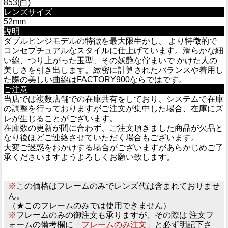
853(白)
レンズサイズ
52mm
説明
ダブルヒンジモデルの特徴を最大限生かし、 より特徴的で
コンセプチュアルなスタイルに仕上げています。滑らかな細
い線、つり上がった玉型、その妖艶な佇まいで かけた人の
美しさを引き出します。緻密に計算されたバランスや着用し
た際の美しい曲線はFACTORY900ならではです。
ご注意
当店では複数店舗での在庫共有をしており、システムで在庫
の調整を行っておりますがご注文が集中した場合、在庫にズ
レが生じることがございます。
在庫数の更新が間に合わず、ご注文頂きました商品が欠品と
なり後ほどご連絡させていただく場合もございます。
大変ご迷惑をおかけする場合がございますがあらかじめご了
承くださいますようよろしくお願い致します。
※
この価格はフレームのみでレンズ代は含まれておりませ
ん。
（★このフレームのみでは使用できません）
※
フレームのみの御注文も承りますが、その際は 注文フ
ォームの備考欄に
「フレームのみ注文」
と必ず明記下さ