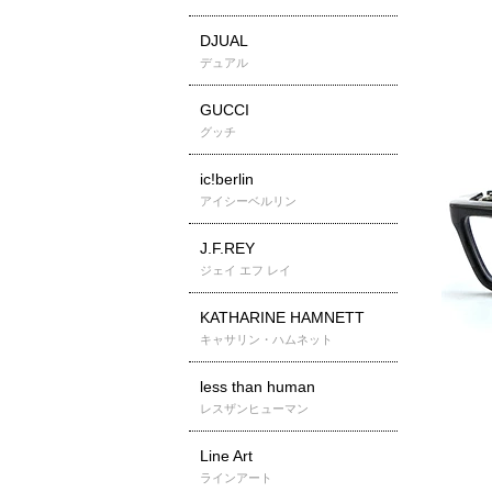
DJUAL
デュアル
GUCCI
グッチ
ic!berlin
アイシーベルリン
J.F.REY
ジェイ エフ レイ
KATHARINE HAMNETT
キャサリン・ハムネット
less than human
レスザンヒューマン
Line Art
ラインアート