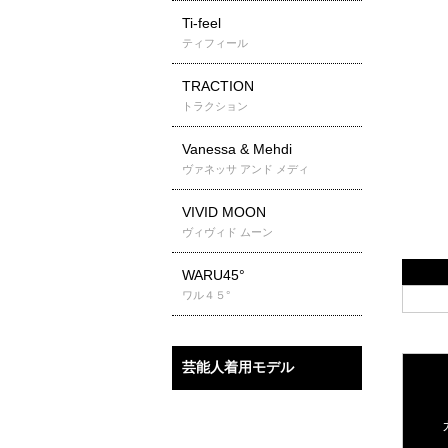
Ti-feel
ティフィール
TRACTION
トラクション
Vanessa & Mehdi
ヴァネッサ アンド メディ
VIVID MOON
ヴィヴィド ムーン
WARU45°
ワル４５°
芸能人着用モデル