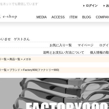
をネットでも発信しています
ログイン
お
MEDIA
ACCESS
ITEM
BLOG
COMPA
ゃいませ ゲストさん
お気に入り一覧
マイページ
ログイ
送料とお支払い方法について
個人情報の取
リ一覧
>
商品一覧
>
メガネ
リ一覧
>
ブランド
>
Factory900(ファクトリー900)