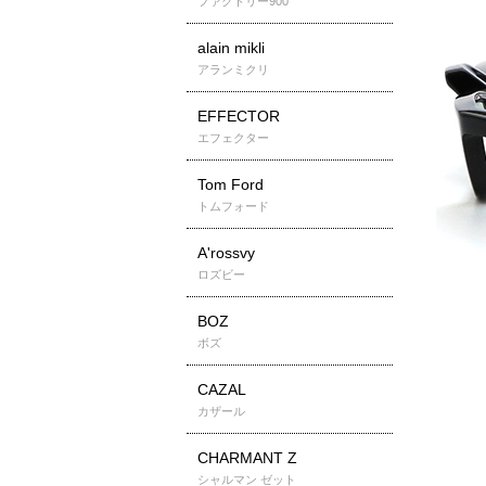
ファクトリー900
alain mikli
アランミクリ
EFFECTOR
エフェクター
Tom Ford
トムフォード
A'rossvy
ロズビー
BOZ
ボズ
CAZAL
カザール
CHARMANT Z
シャルマン ゼット