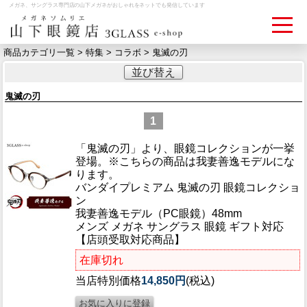
メガネ、サングラス専門店の山下メガネがおしゃれをネットでも発信しています
商品カテゴリ一覧 >
特集
>
コラボ
> 鬼滅の刃
並び替え
ログイン
お買いものカゴ
鬼滅の刃
お問い合わせ
検眼予約
1
「鬼滅の刃」より、眼鏡コレクションが一挙
登場。※こちらの商品は我妻善逸モデルにな
メディア情報
ります。
MEDIA
バンダイプレミアム 鬼滅の刃 眼鏡コレクショ
ン
我妻善逸モデル（PC眼鏡）48mm
アクセス
メンズ メガネ サングラス 眼鏡 ギフト対応
ACCESS
【店頭受取対応商品】
在庫切れ
おすすめアイテム
当店特別価格
14,850円
(税込)
ITEM