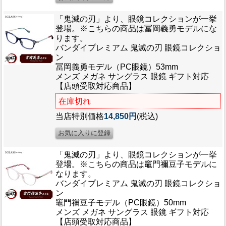
ブログ
BLOG
「鬼滅の刃」より、眼鏡コレクションが一挙
登場。※こちらの商品は冨岡義勇モデルにな
ります。
会社概要
バンダイプレミアム 鬼滅の刃 眼鏡コレクショ
COMPANY
ン
冨岡義勇モデル（PC眼鏡）53mm
メンズ メガネ サングラス 眼鏡 ギフト対応
インフォメーション
【店頭受取対応商品】
INFORMATION
在庫切れ
当店特別価格
14,850円
(税込)
「鬼滅の刃」より、眼鏡コレクションが一挙
登場。※こちらの商品は竈門禰豆子モデルに
なります。
バンダイプレミアム 鬼滅の刃 眼鏡コレクショ
ン
竈門禰豆子モデル（PC眼鏡）50mm
メンズ メガネ サングラス 眼鏡 ギフト対応
【店頭受取対応商品】