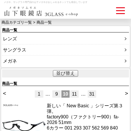
メガネ、サングラス専門店の山下メガネがおしゃれをネットでも発信しています
商品カテゴリ一覧 > 商品一覧
商品一覧
ログイン
お買いものカゴ
レンズ
お問い合わせ
検眼予約
サングラス
メガネ
メディア情報
並び替え
MEDIA
商品一覧
アクセス
<
>
1
…
9
10
11
…
31
ACCESS
新しい「 New Basic 」シリーズ第３
弾。
おすすめアイテム
factory900（ファクトリー900）fa-
ITEM
2026 51mm
6カラー 001 293 307 562 569 840