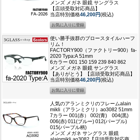
メンズ メガネ 眼鏡 サングラス
ブログ
【店頭受取対応商品】
BLOG
当店特別価格
46,200円
(税込)
会社概要
COMPANY
使い勝手抜群のブロースタイルハーフ
リム！
インフォメーション
FACTORY900（ファクトリー900）fa-
2020 Typa:A 51mm
INFORMATION
6カラー 001 150 159 239 840 862
メンズ メガネ 眼鏡 サングラス
【ありがとう】【店頭受取対応商品】
当店特別価格
46,200円
(税込)
人気のアランミクリのフレーム
alain
mikli（アランミクリ）ao3082 51mm
7カラー 001(赤） 002(青) 004(黒)
006(赤) 011(ブルー) 012(パープル)
015(パープル柄)
メンズ メガネ サングラス 眼鏡
alainmikli ao3082【店頭受取対応商