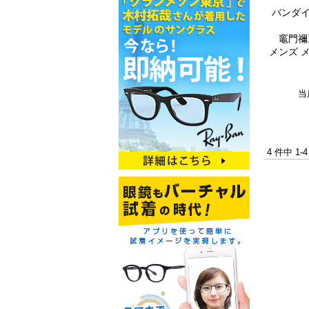
バンダイ
竈門禰
メンズ 
当
4 件中 1