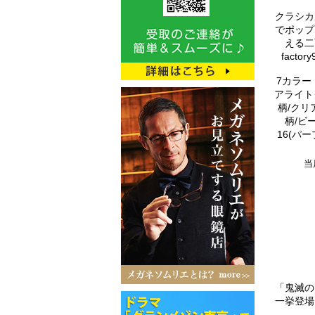
クラシカ
でポップ
える二
facto
7カラー 
アライト
柄/クリ
柄/ビー
16(パ
当
「鬼滅の
一挙登場