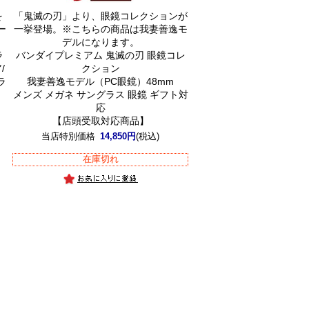
を
「鬼滅の刃」より、眼鏡コレクションが
ー
一挙登場。※こちらの商品は我妻善逸モ
デルになります。
ラ
バンダイプレミアム 鬼滅の刃 眼鏡コレ
/
クション
ラ
我妻善逸モデル（PC眼鏡）48mm
メンズ メガネ サングラス 眼鏡 ギフト対
応
】
【店頭受取対応商品】
当店特別価格
14,850円
(税込)
在庫切れ