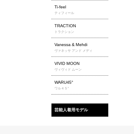
Ti-feel
ティフィール
TRACTION
トラクション
Vanessa & Mehdi
ヴァネッサ アンド メディ
VIVID MOON
ヴィヴィド ムーン
WARU45°
ワル４５°
芸能人着用モデル