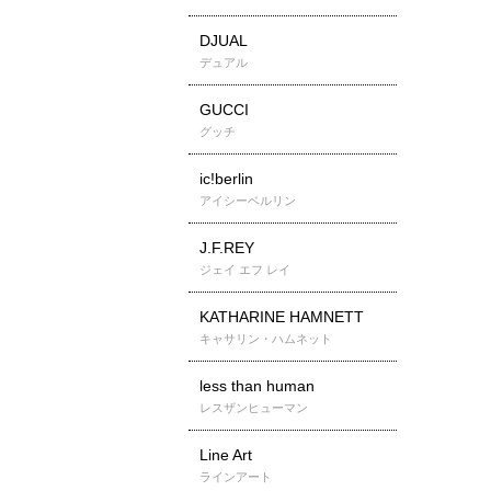
DJUAL
デュアル
GUCCI
グッチ
ic!berlin
アイシーベルリン
J.F.REY
ジェイ エフ レイ
KATHARINE HAMNETT
キャサリン・ハムネット
less than human
レスザンヒューマン
Line Art
ラインアート