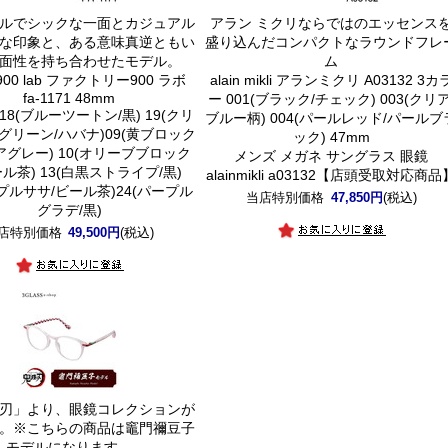
ルでシックな一面とカジュアル
アラン ミクリならではのエッセンス
な印象と、ある意味真逆ともい
盛り込んだコンパクトなラウンドフレ
面性を持ち合わせたモデル。
ム
ry900 lab ファクトリー900 ラボ
alain mikli アランミクリ A03132 3カ
fa-1171 48mm
ー 001(ブラック/チェック) 003(クリア
18(ブルーツートン/黒) 19(クリ
ブルー柄) 004(パールレッド/パールブ
グリーン/ハバナ)09(黄ブロック
ック) 47mm
アグレー) 10(オリーブブロック
メンズ メガネ サングラス 眼鏡
ル茶) 13(白黒ストライプ/黒)
alainmikli a03132【店頭受取対応商品
ープルササ/ビール茶)24(パープル
当店特別価格
47,850円
(税込)
グラデ/黒)
店特別価格
49,500円
(税込)
刃」より、眼鏡コレクションが
。※こちらの商品は竈門禰豆子
モデルになります。