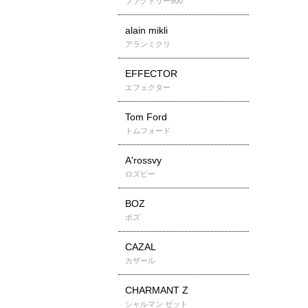
ファクトリー900
alain mikli
アランミクリ
EFFECTOR
エフェクター
Tom Ford
トムフォード
A'rossvy
ロズビー
BOZ
ボズ
CAZAL
カザール
CHARMANT Z
シャルマン ゼット