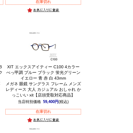
在庫切れ
B
XIT エックスアイティー C100 4カラー
ク
べっ甲調 ブルー ブラック 蛍光グリーン
イエロー 青 赤 白 43mm
応
メガネ 眼鏡 サングラス フレーム メンズ
商
レディース 大人 カジュアル おしゃれ か
っこいい xit【店頭受取対応商品】
当店特別価格
59,400円
(税込)
在庫切れ