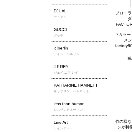
DJUAL
ブローラ
デュアル
ダ
FACTO
GUCCI
7カラー 00
グッチ
メン
factor
ic!berlin
アイシーベルリン
当
J.F.REY
ジェイ エフ レイ
KATHARINE HAMNETT
キャサリン・ハムネット
less than human
レスザンヒューマン
竹の様な
Line Art
ンが特
ラインアート