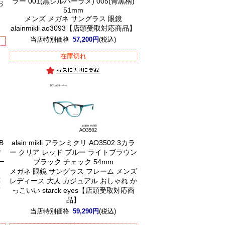
ラー 001(黒シルバーラメ) 005(青黒柄)
お
51mm
メンズ メガネ サングラス 眼鏡
alainmikli ao3093【店頭受取対応商品】
当店特別価格
57,200円
(税込)
在庫切れ
B
alain mikli アランミクリ AO3502 3カラ
ィ
ー クリア レッド ブルー ライトブラウン
ー
ブラック チェック 54mm
メガネ 眼鏡 サングラス フレーム メンズ
応
レディース 大人 カジュアル おしゃれ か
商
っこいい starck eyes【店頭受取対応商
品】
当店特別価格
59,290円
(税込)