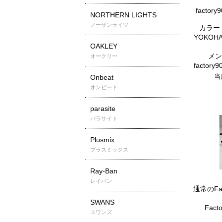
facto
NORTHERN LIGHTS
ノーザンライツ
カラー 
YOKOH
OAKLEY
メン
オークリー
factor
当
Onbeat
オンビート
parasite
パラサイト
Plusmix
プラスミックス
Ray-Ban
レイバン
通常のFa
SWANS
Fac
スワンズ