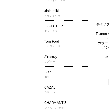
ファクトリー900
alain mikli
アランミクリ
チタノス
EFFECTOR
エフェクター
Titano
ト
Tom Ford
カラー
トムフォード
メン
A'rossvy
当
ロズビー
BOZ
ボズ
CAZAL
カザール
CHARMANT Z
シャルマン ゼット