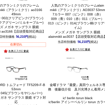
のアランミクリのフレーム
人気のアランミクリのフレーム
alain
n mikli（アランミクリ）ao3166
mikli（アランミクリ）AO3037 53m
49mm
7カラー 007（ピンク）008（赤）
 002(クリアピンク/ブラウン)
009（青）010（赤）011（ブルー）
アクアグリーン/ミルキーブルー)
013（ピンク）014(ブラウン柄/クリア
ズ メガネ サングラス 眼鏡
イム)
ikli ao3166【店頭受取対応商品】
メンズ メガネ サングラス 眼鏡
alainmikli ao3037【店頭受取対応商品
店特別価格
56,210円
(税込)
当店特別価格
56,210円
(税込)
在庫切れ
ORD トムフォード TF5209-F-B
金曜ドラマ『最愛』真田ウェルネス
53mm
務 後藤信介役 及川光博さん着用メ
 045(ブラウンモヤ/シルバー)
ネ
メガネ サングラス 眼鏡 ギフト対
ic! berlin torun black
応
ic!berlin アイシーベルリン torun カラ