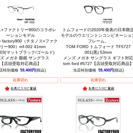
×ファクトリー900のコラボレ
トムフォードの2020年発表の日本限
ーションモデル
モデルのウエリントンコンビネーショ
s × factory900（チタノス×ファク
フレーム。
リー900）mf-002 41mm
TOM FORD トムフォード TF5727
 03(マットブラック/ゴールド)
001(黒) 53mm
ズ メガネ 眼鏡 サングラス
メンズ メガネ サングラス ギフト対
【店頭受取対応商品】
tom ford tf5727【店頭受取対応商品
店特別価格
59,400円
(税込)
当店特別価格
59,400円
(税込)
在庫切れ
在庫切れ