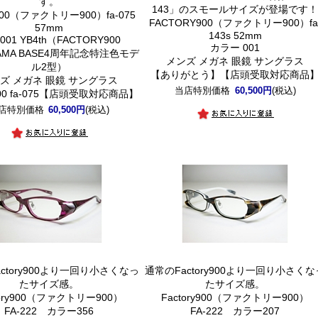
す。
143」のスモールサイズが登場です
ry900（ファクトリー900）fa-075
FACTORY900（ファクトリー900）fa
57mm
143s 52mm
001 YB4th（FACTORY900
カラー 001
AMA BASE4周年記念特注色モデ
メンズ メガネ 眼鏡 サングラス
ル2型）
【ありがとう】【店頭受取対応商品
ズ メガネ 眼鏡 サングラス
当店特別価格
60,500円
(税込)
y900 fa-075【店頭受取対応商品】
店特別価格
60,500円
(税込)
ctory900より一回り小さくなっ
通常のFactory900より一回り小さくな
たサイズ感。
たサイズ感。
tory900（ファクトリー900）
Factory900（ファクトリー900）
FA-222 カラー356
FA-222 カラー207