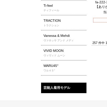
fa-2
Ti-feel
【あり
ティフィール
当
TRACTION
トラクション
Vanessa & Mehdi
ヴァネッサ アンド メディ
257 件中
VIVID MOON
ヴィヴィド ムーン
WARU45°
ワル４５°
芸能人着用モデル