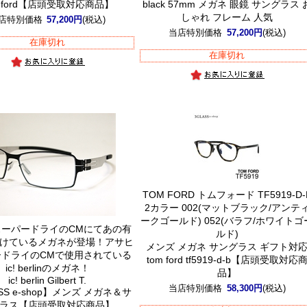
m ford【店頭受取対応商品】
black 57mm メガネ 眼鏡 サングラス 
しゃれ フレーム 人気
店特別価格
57,200円
(税込)
当店特別価格
57,200円
(税込)
在庫切れ
在庫切れ
TOM FORD トムフォード TF5919-D-
2カラー 002(マットブラック/アンテ
ークゴールド) 052(バラフ/ホワイトゴ
スーパードライのCMにてあの有
ルド)
けているメガネが登場！
アサヒ
メンズ メガネ サングラス ギフト対
ードライのCMで使用されている
tom ford tf5919-d-b【店頭受取対応
ic! berlinのメガネ！
品】
ic! berlin Gilbert T.
当店特別価格
58,300円
(税込)
SS e-shop】メンズ メガネ＆サ
ラス【店頭受取対応商品】