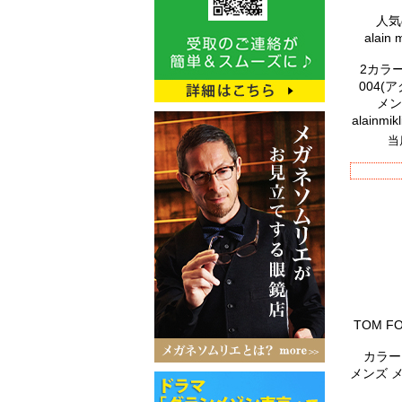
人気
alai
2カラー
004(
メン
alainm
当
TOM F
カラー
メンズ 