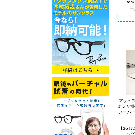
to
当
アサヒ
名人が掛
スーパ
【3GLA
ング