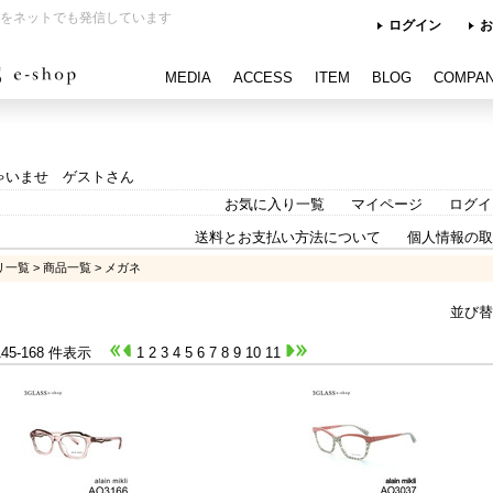
をネットでも発信しています
ログイン
お
MEDIA
ACCESS
ITEM
BLOG
COMPA
ゃいませ ゲストさん
お気に入り一覧
マイページ
ログイ
送料とお支払い方法について
個人情報の取
リ一覧
>
商品一覧
> メガネ
並び替
 145-168 件表示
1
2
3
4
5
6
7
8
9
10
11