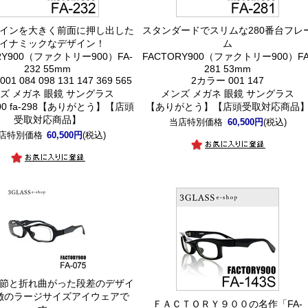
インを大きく前面に押し出した
スタンダードでスリムな280番台フレ
イナミックなデザイン！
ム
RY900（ファクトリー900）FA-
FACTORY900（ファクトリー900）FA
232 55mm
281 53mm
1 084 098 131 147 369 565
2カラー 001 147
ズ メガネ 眼鏡 サングラス
メンズ メガネ 眼鏡 サングラス
y900 fa-298【ありがとう】【店頭
【ありがとう】【店頭受取対応商品
受取対応商品】
当店特別価格
60,500円
(税込)
店特別価格
60,500円
(税込)
節と折れ曲がった段差のデザイ
徴のラージサイズアイウェアで
ＦＡＣＴＯＲＹ９００の名作「FA-