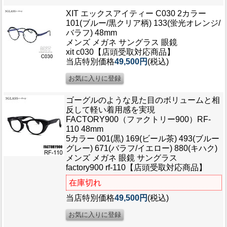
XIT エックスアイティー C030 2カラー
101(ブルー/黒クリア柄) 133(蛍光オレンジ/
バラフ) 48mm
メンズ メガネ サングラス 眼鏡
xit c030【店頭受取対応商品】
当店特別価格
49,500円
(税込)
ゴーグルのような見た目のボリュームと相
反して軽い着用感を実現
FACTORY900（ファクトリー900）RF-
110 48mm
5カラー 001(黒) 169(ビール茶) 493(ブルー
グレー) 671(バラフ/イエロー) 880(キハク)
メンズ メガネ 眼鏡 サングラス
factory900 rf-110【店頭受取対応商品】
在庫切れ
当店特別価格
49,500円
(税込)