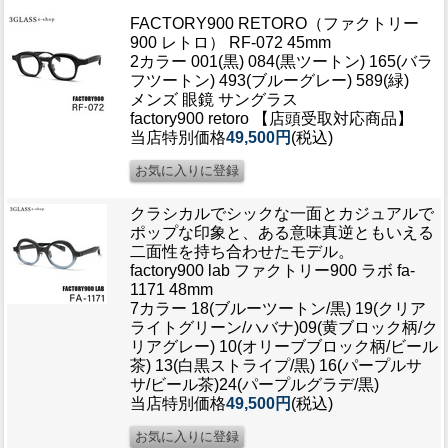
ブログ
FACTORY900 RETORO（ファクトリー
BLOG
900 レトロ） RF-072 45mm
2カラー 001(黒) 084(黒ツートン) 165(バラ
フツートン) 493(ブルーグレー) 589(緑)
会社概要
メンズ 眼鏡 サングラス
COMPANY
factory900 retoro 【店頭受取対応商品】
当店特別価格
49,500円
(税込)
インフォメーション
INFORMATION
クラシカルでシックな一面とカジュアルで
ポップな印象と、ある意味真逆ともいえる
二面性を持ち合わせたモデル。
factory900 lab ファクトリー900 ラボ fa-
1171 48mm
7カラー 18(ブルーツートン/黒) 19(クリア
ライトグリーン/ハバナ)09(黄ブロック柄/ク
リアグレー) 10(オリーブブロック柄/ビール
茶) 13(白黒ストライプ/黒) 16(パープルサ
サ/ビール茶)24(パープルグラデ/黒)
当店特別価格
49,500円
(税込)