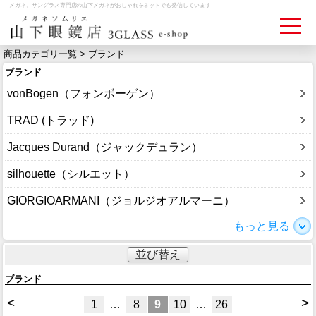
メガネ、サングラス専門店の山下メガネがおしゃれをネットでも発信しています
商品カテゴリ一覧 > ブランド
ブランド
ログイン
お買いものカゴ
vonBogen（フォンボーゲン）
お問い合わせ
検眼予約
TRAD (トラッド)
Jacques Durand（ジャックデュラン）
メディア情報
silhouette（シルエット）
MEDIA
GIORGIOARMANI（ジョルジオアルマーニ）
アクセス
もっと見る
ACCESS
並び替え
おすすめアイテム
ブランド
ITEM
<
>
1
…
8
9
10
…
26