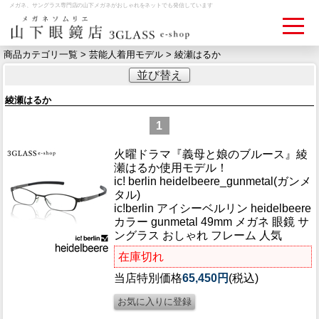
メガネ、サングラス専門店の山下メガネがおしゃれをネットでも発信しています
商品カテゴリ一覧 >
芸能人着用モデル
> 綾瀬はるか
並び替え
ログイン
お買いものカゴ
綾瀬はるか
お問い合わせ
検眼予約
1
火曜ドラマ『義母と娘のブルース』綾
瀬はるか使用モデル！
メディア情報
ic! berlin heidelbeere_gunmetal(ガンメ
MEDIA
タル)
ic!berlin アイシーベルリン heidelbeere
カラー gunmetal 49mm メガネ 眼鏡 サ
アクセス
ングラス おしゃれ フレーム 人気
ACCESS
在庫切れ
おすすめアイテム
当店特別価格
65,450円
(税込)
ITEM