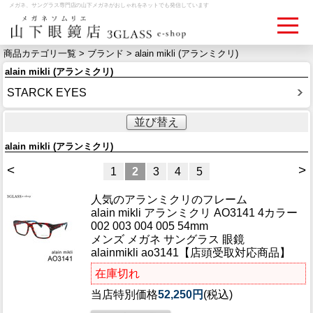
メガネ、サングラス専門店の山下メガネがおしゃれをネットでも発信しています
商品カテゴリ一覧 >
ブランド
> alain mikli (アランミクリ)
alain mikli (アランミクリ)
ログイン
お買いものカゴ
STARCK EYES
お問い合わせ
検眼予約
並び替え
alain mikli (アランミクリ)
<
>
メディア情報
1
2
3
4
5
MEDIA
人気のアランミクリのフレーム
alain mikli アランミクリ AO3141 4カラー
アクセス
002 003 004 005 54mm
ACCESS
メンズ メガネ サングラス 眼鏡
alainmikli ao3141【店頭受取対応商品】
おすすめアイテム
在庫切れ
ITEM
当店特別価格
52,250円
(税込)