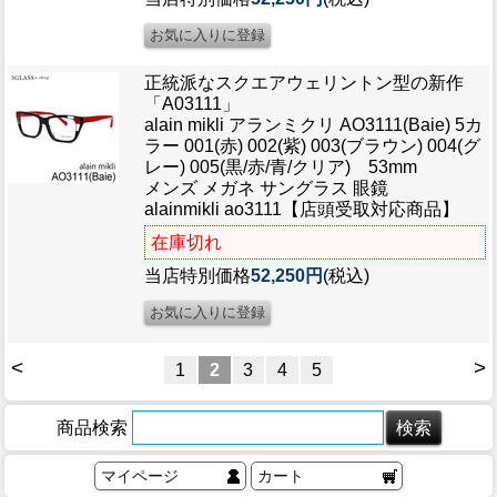
正統派なスクエアウェリントン型の新作
「A03111」
alain mikli アランミクリ AO3111(Baie) 5カ
ラー 001(赤) 002(紫) 003(ブラウン) 004(グ
レー) 005(黒/赤/青/クリア) 53mm
メンズ メガネ サングラス 眼鏡
alainmikli ao3111【店頭受取対応商品】
在庫切れ
当店特別価格
52,250円
(税込)
<
>
1
2
3
4
5
商品検索
マイページ
カート