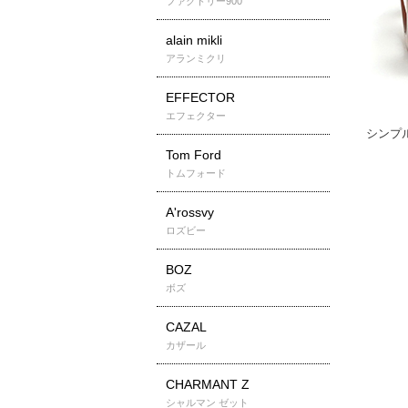
ファクトリー900
alain mikli
アランミクリ
EFFECTOR
エフェクター
Tom Ford
トムフォード
A'rossvy
ロズビー
BOZ
ボズ
CAZAL
カザール
CHARMANT Z
シャルマン ゼット