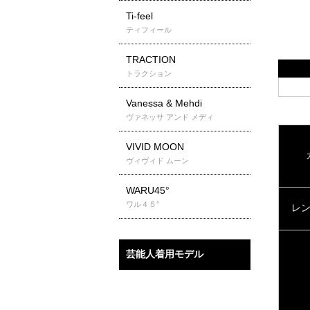
Ti-feel
ティフィール
TRACTION
トラクション
Vanessa & Mehdi
ヴァネッサ アンド メディ
VIVID MOON
ヴィヴィド ムーン
WARU45°
ワル４５°
芸能人着用モデル