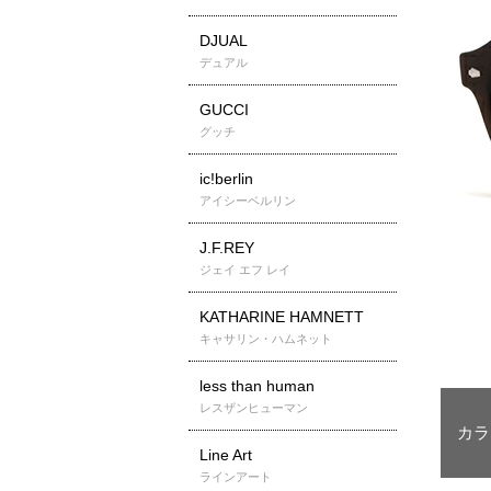
DJUAL
デュアル
GUCCI
グッチ
ic!berlin
アイシーベルリン
J.F.REY
ジェイ エフ レイ
KATHARINE HAMNETT
キャサリン・ハムネット
less than human
レスザンヒューマン
Line Art
ラインアート