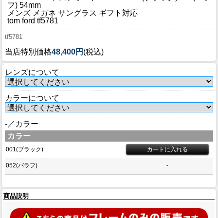
ブログ
フ) 54mm
メンズ メガネ サングラス ギフト対応
BLOG
tom ford tf5781
tf5781
会社概要
当店特別価格
48,400円
(税込)
COMPANY
レンズについて
インフォメーション
INFORMATION
カラーについて
-／カラー
カラー
001(ブラック)
052(バラフ)
-
商品説明