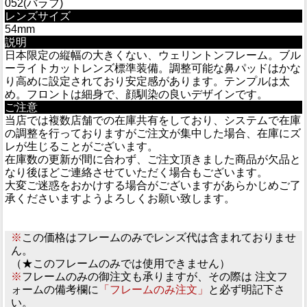
052(バラフ)
レンズサイズ
54mm
説明
日本限定の縦幅の大きくない、ウェリントンフレーム。ブル
ーライトカットレンズ標準装備。調整可能な鼻パッドはかな
り高めに設定されており安定感があります。テンプルは太
め。フロントは細身で、顔馴染の良いデザインです。
ご注意
当店では複数店舗での在庫共有をしており、システムで在庫
の調整を行っておりますがご注文が集中した場合、在庫にズ
レが生じることがございます。
在庫数の更新が間に合わず、ご注文頂きました商品が欠品と
なり後ほどご連絡させていただく場合もございます。
大変ご迷惑をおかけする場合がございますがあらかじめご了
承くださいますようよろしくお願い致します。
※
この価格はフレームのみでレンズ代は含まれておりませ
ん。
（★このフレームのみでは使用できません）
※
フレームのみの御注文も承りますが、その際は 注文フ
ォームの備考欄に
「フレームのみ注文」
と必ず明記下さ
い。