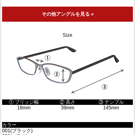
その他アングルを見る »
Size
① ブリッジ幅
② 高さ
③ テンプル
18mm
39mm
145mm
カラー
001(ブラック)