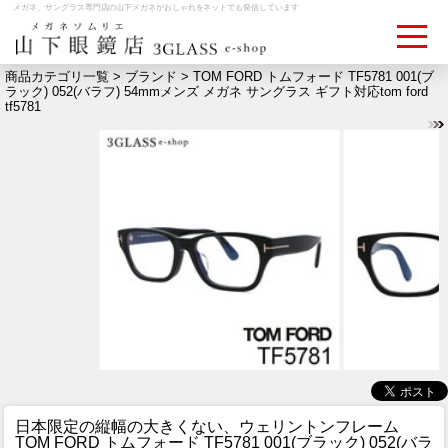
メガネ、サングラス専門店の山下メガネがおしゃれをネットでも発信しています
商品カテゴリ一覧 >
ブランド
> TOM FORD トムフォード TF5781 001(ブ
ラック) 052(バラフ) 54mmメンズ メガネ サングラス ギフト対応tom ford
tf5781
ログイン
お買いものカゴ
お問い合わせ
検眼予約
メディア情報
MEDIA
アクセス
ACCESS
おすすめアイテム
ITEM
日本限定の縦幅の大きくない、ウェリントンフレーム
TOM FORD トムフォード TF5781 001(ブラック) 052(バラ