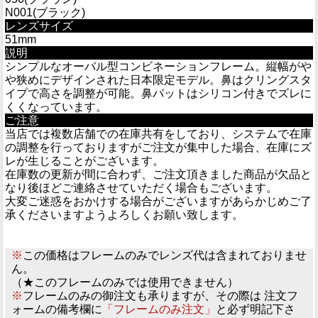
N001(ブラック)
レンズサイズ
51mm
説明
シンプルなオーバル型コンビネーションフレーム。縦幅がや
や狭めにデザインされた日本限定モデル。鼻はクリングスタ
イプで高さを調整が可能。鼻パットはシリコン付きでズレに
くくなっています。
ご注意
当店では複数店舗での在庫共有をしており、システムで在庫
の調整を行っておりますがご注文が集中した場合、在庫にズ
レが生じることがございます。
在庫数の更新が間に合わず、ご注文頂きました商品が欠品と
なり後ほどご連絡させていただく場合もございます。
大変ご迷惑をおかけする場合がございますがあらかじめご了
承くださいますようよろしくお願い致します。
※
この価格はフレームのみでレンズ代は含まれておりませ
ん。
（★このフレームのみでは使用できません）
※
フレームのみの御注文も承りますが、その際は 注文フ
ォームの備考欄に
「フレームのみ注文」
と必ず明記下さ