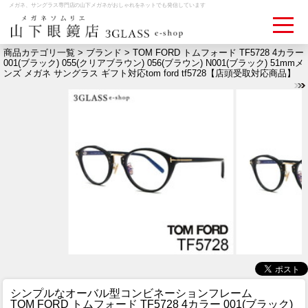
メガネ、サングラス専門店の山下メガネがおしゃれをネットでも発信しています
商品カテゴリ一覧 >
ブランド
> TOM FORD トムフォード TF5728 4カラー
001(ブラック) 055(クリアブラウン) 056(ブラウン) N001(ブラック) 51mmメ
ンズ メガネ サングラス ギフト対応tom ford tf5728【店頭受取対応商品】
ログイン
お買いものカゴ
お問い合わせ
検眼予約
メディア情報
MEDIA
アクセス
ACCESS
おすすめアイテム
ITEM
シンプルなオーバル型コンビネーションフレーム
TOM FORD トムフォード TF5728 4カラー 001(ブラック)