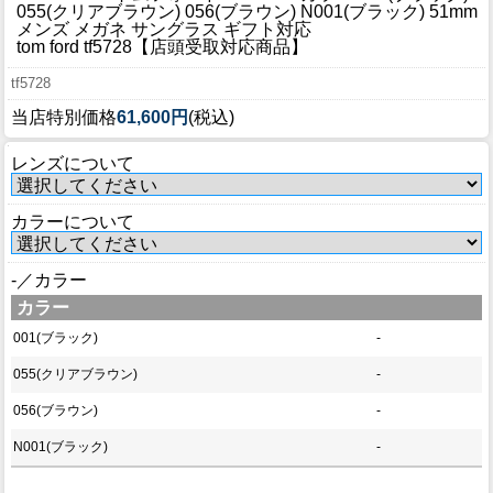
ブログ
055(クリアブラウン) 056(ブラウン) N001(ブラック) 51mm
メンズ メガネ サングラス ギフト対応
BLOG
tom ford tf5728【店頭受取対応商品】
tf5728
会社概要
当店特別価格
61,600円
(税込)
COMPANY
レンズについて
インフォメーション
INFORMATION
カラーについて
-／カラー
カラー
001(ブラック)
-
055(クリアブラウン)
-
056(ブラウン)
-
N001(ブラック)
-