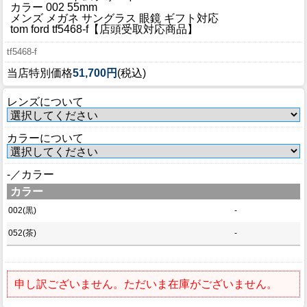
ブログ
カラー 002 55mm
メンズ メガネ サングラス 眼鏡 ギフト対応
BLOG
tom ford tf5468-f【店頭受取対応商品】
tf5468-f
会社概要
当店特別価格
51,700円
(税込)
COMPANY
レンズについて
インフォメーション
INFORMATION
カラーについて
-／カラー
カラー
002(黒)
-
052(茶)
-
申し訳ございません。ただいま在庫がございません。