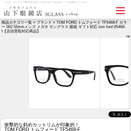
メガネ、サングラス専門店の山下メガネがおしゃれをネットでも発信しています
商品カテゴリ一覧 >
ブランド
> TOM FORD トムフォード TF5468-F カラ
ー 002 55mmメンズ メガネ サングラス 眼鏡 ギフト対応 tom ford tf5468-
f【店頭受取対応商品】
ログイン
お買いものカゴ
お問い合わせ
検眼予約
メディア情報
MEDIA
アクセス
ACCESS
おすすめアイテム
ITEM
衝撃的な斜めカットリムが印象的！
TOM FORD トムフォード TF5468-F