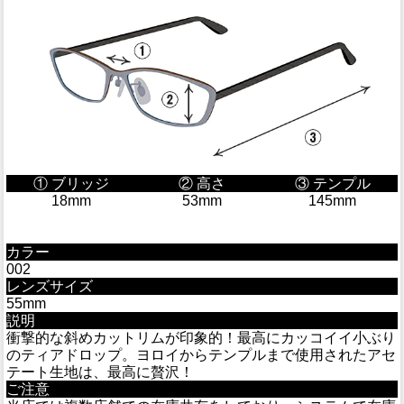
① ブリッジ
② 高さ
③ テンプル
18mm
53mm
145mm
カラー
002
レンズサイズ
55mm
説明
衝撃的な斜めカットリムが印象的！最高にカッコイイ小ぶり
のティアドロップ。ヨロイからテンプルまで使用されたアセ
テート生地は、最高に贅沢！
ご注意