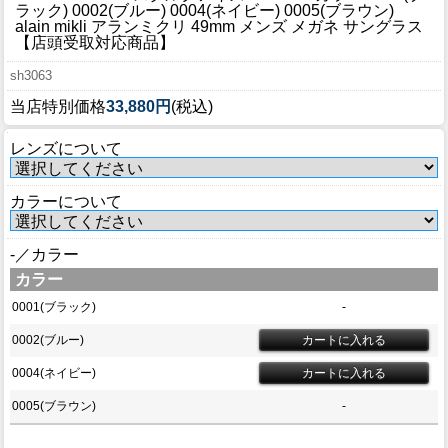
ブログ
ラック) 0002(ブルー) 0004(ネイビー) 0005(ブラウン)
alain mikli アランミクリ 49mm メンズ メガネ サングラス
BLOG
【店頭受取対応商品】
sh3063
会社概要
当店特別価格
33,880円
(税込)
COMPANY
レンズについて
インフォメーション
INFORMATION
カラーについて
-／カラー
カラー
0001(ブラック)
-
0002(ブルー)
0004(ネイビー)
0005(ブラウン)
-