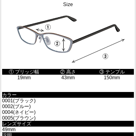
Size
① ブリッジ幅
② 高さ
③ テンプル
19mm
43mm
150mm
カラー
0001(ブラック)
0002(ブルー)
0004(ネイビー)
0005(ブラウン)
レンズサイズ
49mm
説明