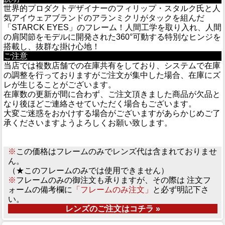
世界的プロダクトデザイナーのフィリップ・スタルク氏と人
気アイウェアブランドのアランミクリがタックを組んだ
「STARCK EYES」のフレーム！人間工学を取り入れ、人間
の肩関節をモデルに開発された360°可動する特別なヒンジを
搭載し、抜群な掛け心地！
ご注意
当店では複数店舗での在庫共有をしており、システムで在庫
の調整を行っておりますがご注文が集中した場合、在庫にズ
レが生じることがございます。
在庫数の更新が間に合わず、ご注文頂きました商品が欠品と
なり後ほどご連絡させていただく場合もございます。
大変ご迷惑をおかけする場合がございますがあらかじめご了
承くださいますようよろしくお願い致します。
※
この価格はフレームのみでレンズ代は含まれておりませ
ん。
（★このフレームのみでは使用できません）
※
フレームのみの御注文も承りますが、その際は 注文フ
ォームの備考欄に
「フレームのみ注文」
と必ず明記下さ
い。
レンズのご注文はコチラ »